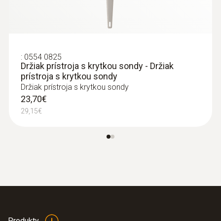
Rozměr displeje
Velikost displeje jeden řádek
Typ displeje
:
0554 0825
Držiak prístroja s krytkou sondy - Držiak
LCD
prístroja s krytkou sondy
Držiak prístroja s krytkou sondy
23,70€
Skladovací teplota
29,15€
-40 do +70 °C
Produkty