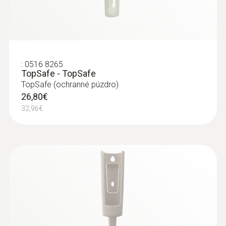
Normy
EN 13485
:
0516 8265
TopSafe - TopSafe
Životnost baterie
TopSafe (ochranné púzdro)
26,80€
350 h
32,96€
Typ baterie
knoflíková baterie (3 V, CR 2032)
Podsvícení displeje
no