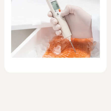
Reg. (EU) 1935/2004
0,1 °C
Data sheet testo 106
(
223.15 KB
)
Doba odezvy
t₉₉ = 10 s (Measured in moving liquid)
HACCP Certificate
Equipment
(
202.68 KB
)
Rychlost měření
Temperature
Monitoring
0,5 s
:
0563 1063
testo 106 sada - vpichovací teplomer
Ideálny pre meranie teploty jadra u potravín:
Hlavní technická data
Declaration of
v zhode s HACCP a certifikovaný spolu s
Conformity according
ochranným puzdrom TopSafe podľa EN
(
107.32 KB
)
Váha
13485
to Reg. (EU) 1935/2004
68,00€
testo 106
80 g
83,64€