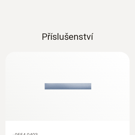
LCD
Rozměr displeje
Příslušenství
Velikost displeje jeden řádek
Funkce zobrazení
5 digit LCD display