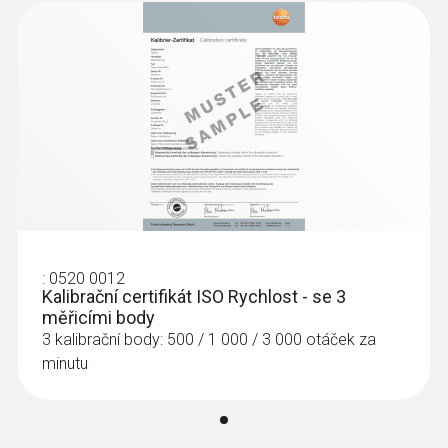
conformity testo 470
Instruction manual testo
(
3.64 MB
)
prm (mechanicky)
470
Měřicí rozsah
0,1 do 19999 u/min
Přesnost
±0,2 % z mv
:
0520 0012
Kalibrační certifikát ISO Rychlost - se 3
měřicími body
3 kalibrační body: 500 / 1 000 / 3 000 otáček za
minutu
Hlavní technická data
Typ displeje