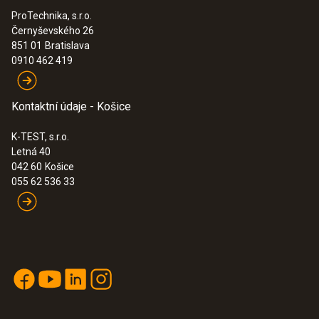
ProTechnika, s.r.o.
Černyševského 26
851 01
Bratislava
0910 462 419
Kontaktní údaje - Košice
K-TEST, s.r.o.
Letná 40
042 60
Košice
055 62 536 33