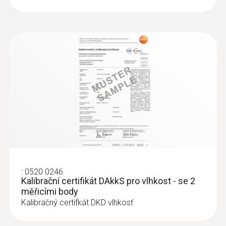
0,1 %rF
Please see the additional accuracy information
for humidity in the instruction manual.
Absolutní tlak
Měřicí rozsah
300 do 1200 hPa
Přesnost
:
0520 0246
Kalibrační certifikát DAkkS pro vlhkost - se 2
±3 hPa
měřicími body
Kalibračný certifkát DKD vlhkosť
Rozlišení