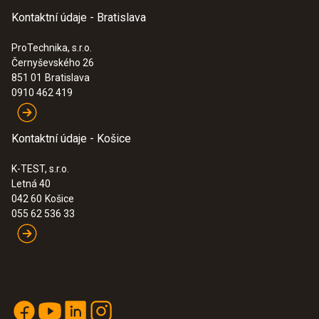
IP30
Kontaktní údaje - Bratislava
ProTechnika, s.r.o.
EU-/EG-směřnice
Černyševského 26
851 01
Bratislava
2004/108/EG
0910 462 419
Typ baterie
Kontaktní údaje - Košice
4x akumulátor typu AA
K-TEST, s.r.o.
Letná 40
042 60
Košice
Životnost baterie
055 62 536 33
12 Měsíců
Skladovací teplota
-20 do +60 °C