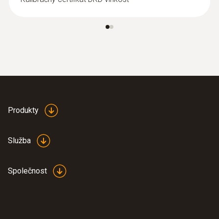
Rozměry
185 x 105 x 36 mm
Provozní teplota
-10 do +60 °C
Produkty
Rychlost měření
20 s
Služba
Pouzdro
Společnost
ABS
Třída ochrany