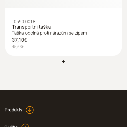
Přesnost
± (3 % z mv + 5 Digits)
:
0590 0018
Transportní taška
Taška odolná proti nárazům se zipem
37,10€
Hlavní technická data
45,63€
Provozní vlhkost
0 do 95 %rF
Váha
295 g
Produkty
Rozměry