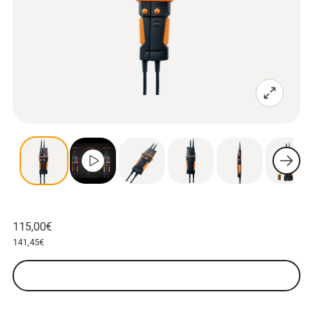
115,00€
141,45€