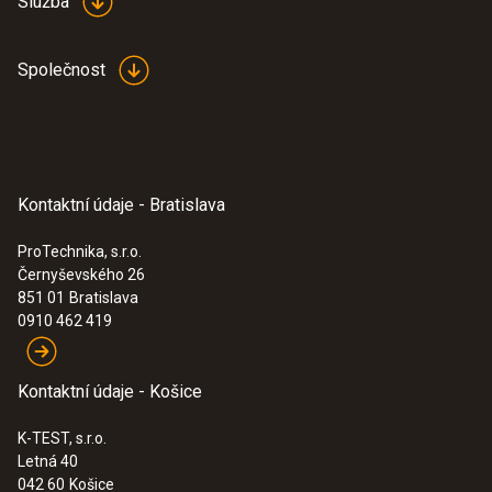
Služba
270 x 72 x 35 mm
Provozní teplota
Společnost
-10 do +50 °C
Barva produktu
Kontaktní údaje - Bratislava
černá
ProTechnika, s.r.o.
Černyševského 26
Třída ochrany
851 01
Bratislava
0910 462 419
IP64
Kontaktní údaje - Košice
Normy
K-TEST, s.r.o.
EN 61243-3; EN 61326-1; EN 61010-1
Letná 40
042 60
Košice