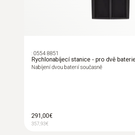
Vizuální výstup
Meranie zahrievania dosiek plošn
V oblasti výskumu a vývoja sa termokamery použí
súčiastky sú stále menšie a tým rastie požiada
:
0554 8851
rozlíšením. Pri optimalizácii môže byť užitočná 
Rychlonabíjecí stanice - pro dvě bateri
Nabíjení dvou baterií současně
Safe high-temperature measureme
Whether in glass bottle manufacturing, ceramics 
291,00€
belts are not suitably heated. Testo thermal ima
357,93€
testo 890, with high thermal resolution, measure 