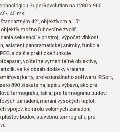
technológiou SuperRevolution na 1280 x 960
vosť < 40 mK
 štandartným 42°, objektívom a 15°
 objektív možno ľubovoľne zvoliť
ania sekvencií v prístroji, výpočet vlhkosti,
n, asistent panoramatickéj snímky, funkcia
PEG, a ďalšie praktické funkcie
otoaparát, voliteľne vymeniteľné objektívy,
eristík, veľký obsah dodávky vrátane
amäťovej karty, profesionálneho softwaru IRSoft,
sto 890 získate najlepšiu výbavu, ako pre
ovú termografiu, tak aj pre termografiu budov:
äťových zariadení, meraní vysokých teplôt,
ch spojov, kontrolu solárnych zariadení,
 plášťov budov, stavebnú termografiu pre
tvá