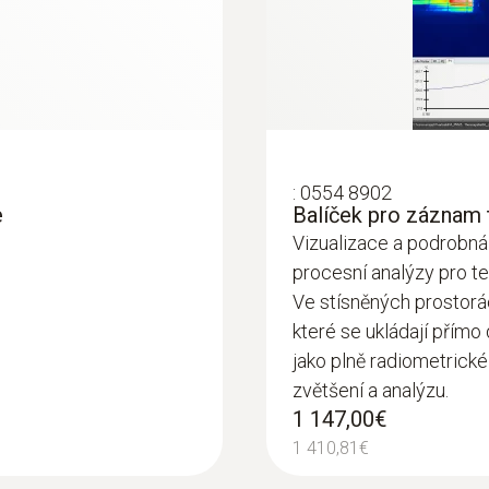
Rozměr obrázku
3.1 MP
ých spojov
Min. zaostřovací vzdálenost
vajú napríklad pre cielenú analýzu rozloženia teploty na
0.5 m
vka na odvod tepla. Pre túto úlohu sú vhodné iba kvalit
:
0554 8902
tiež analýza zahrievania a chladnutia v priebehu času, t
e
Balíček pro záznam 
Vizualizace a podrobná
procesní analýzy pro t
Ve stísněných prostor
které se ukládají přímo
nt in quality assurance
jako plně radiometrické
zvětšení a analýzu.
or tile production: Wherever hot materials are processed
1 147,00€
gers allow you to test the exact temperatures from a saf
1 410,81€
up to 650 °C (optionally 1200 °C possible).