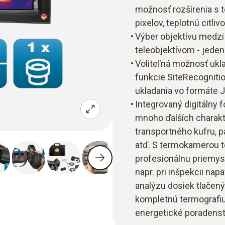
možnosť rozšírenia s 
pixelov, teplotnú citli
Výber objektívu medzi
teleobjektívom - jeden
Voliteľná možnosť uklad
funkcie SiteRecognitio
ukladania vo formáte J
Integrovaný digitálny f
mnoho ďalších charakt
transportného kufru, p
atď. S termokamerou te
profesionálnu priemysl
napr. pri inšpekcii nap
analýzu dosiek tlačený
kompletnú termografiu
energetické poradens