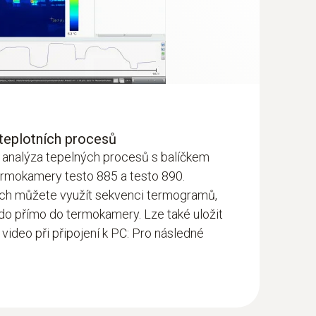
 doskách plošných spojov. Elektronické
né termokamery s najjemnejším geometrickým
ú je možné vykonať pomocou videomerania.
teplotních procesů
 analýza tepelných procesů s balíčkem
ermokamery testo 885 a testo 890.
ách můžete využít sekvenci termogramů,
 do přímo do termokamery. Lze také uložit
 video při připojení k PC: Pro následné
, quality can suffer if machines and conveyor
e distance. The thermal imagers testo 885 and