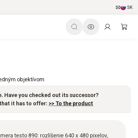
SK
jedným objektívom
e. Have you checked out its successor?
hat it has to offer:
>> To the product
era testo 890: rozlíšenie 640 x 480 pixelov,