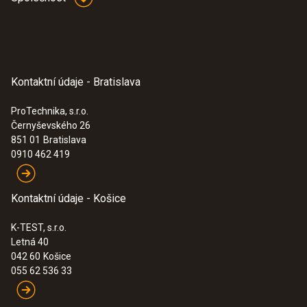
±(0,05 °C + 0,05 % z mv) (+100 do +300 °C)
Rozlišení
0,01 °C (100,00 do +300,00 °C
Kontaktní údaje - Bratislava
0,001 °C (-10,00 do 100,00 °C
ProTechnika, s.r.o.
0,01 °C (-40,00 do -10,00 °C
Černyševského 26
851 01
Bratislava
Doba odezvy
0910 462 419
60 s
Kontaktní údaje - Košice
K-TEST, s.r.o.
Letná 40
042 60
Košice
055 62 536 33