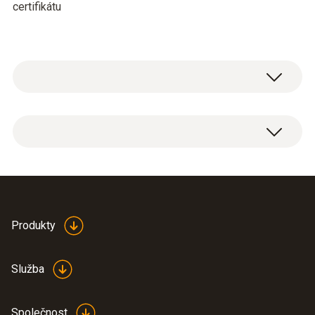
certifikátu
Pt100
Měřicí rozsah
-80 do +300 °C
Highly accurate
Produkty
Přesnost
temperature probe 0614
(
435.3 KB
)
0240 en.de
±0,3 °C (-80 do -40 °C)
Služba
±(0,1 °C + 0,05 % z mv) (-40 do 0 °C)
±0,05 °C (0 do +100 °C)
Společnost