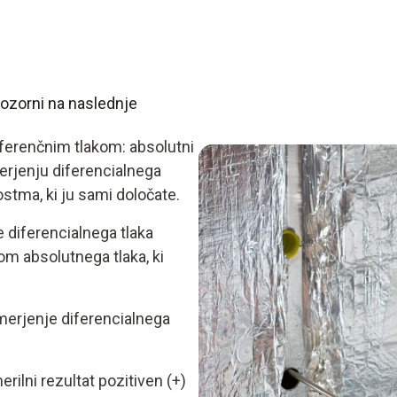
pozorni na naslednje
eferenčnim tlakom: absolutni
merjenju diferencialnega
stma, ki ju sami določate.
 diferencialnega tlaka
om absolutnega tlaka, ki
merjenje diferencialnega
rilni rezultat pozitiven (+)