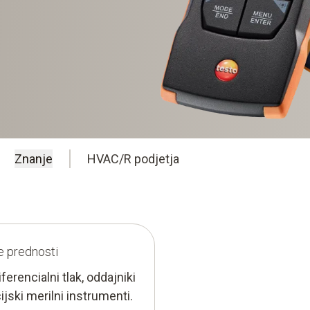
Znanje
HVAC/R podjetja
še prednosti
erencialni tlak, oddajniki
ijski merilni instrumenti.