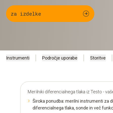
za izdelke
Instrumenti
Področje uporabe
Storitve
Merilniki diferencialnega tlaka iz Testo - va
Široka ponudba: merilni instrumenti za dif
diferencialnega tlaka, sonde in več funkc