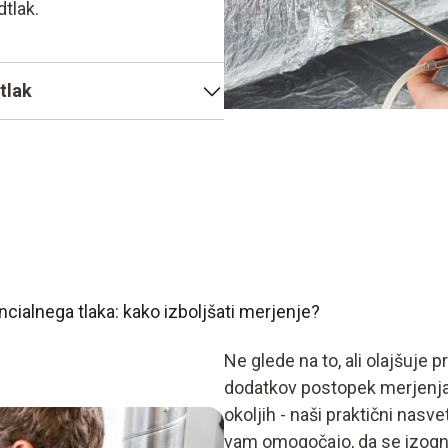
dtlak.
tlak
egov senzor. Senzorji
i, s temperaturno
i tega so idealni za kritično
cialnega tlaka: kako izboljšati merjenje?
Ne glede na to, ali olajšuje p
dodatkov postopek merjenja 
okoljih - naši praktični nasv
vam omogočajo, da se izogn