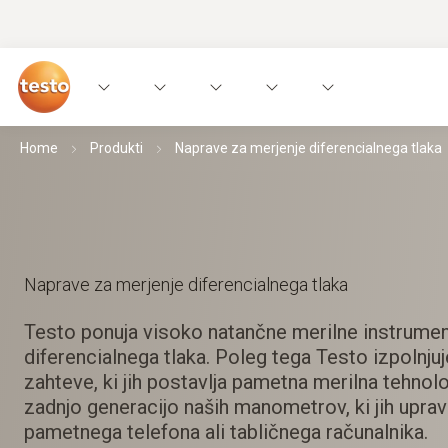
Home
Produkti
Naprave za merjenje diferencialnega tlaka
Naprave za merjenje diferencialnega tlaka
Testo ponuja visoko natančne merilne instrumen
diferencialnega tlaka. Poleg tega Testo izpolnjuj
zahteve, ki jih postavlja pametna merilna tehnolog
zadnjo generacijo naših manometrov, ki jih upra
pametnega telefona ali tabličnega računalnika.