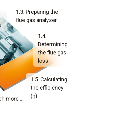
1.3. Preparing the
flue gas analyzer
e
1.4.
Determining
the flue gas
loss
1.5. Calculating
the efficiency
(η)
h more ...