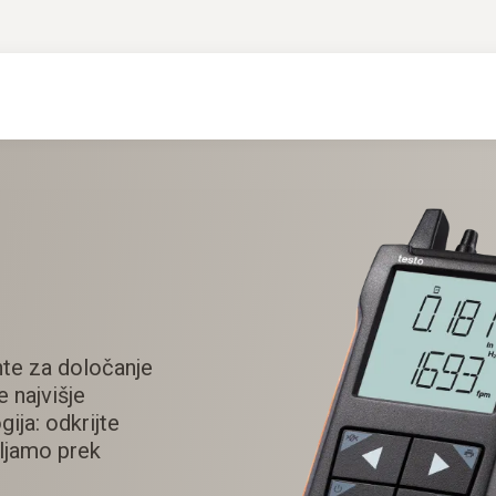
te za določanje
e najvišje
ija: odkrijte
vljamo prek