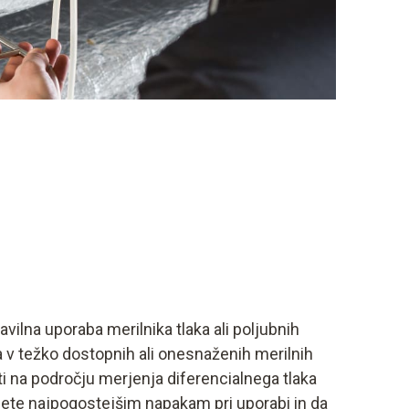
ravilna uporaba merilnika tlaka ali poljubnih
v težko dostopnih ali onesnaženih merilnih
eti na področju merjenja diferencialnega tlaka
ete najpogostejšim napakam pri uporabi in da