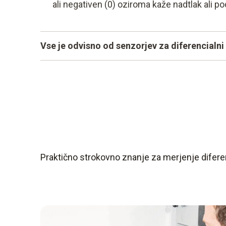
ali negativen (0) oziroma kaže nadtlak ali po
Vse je odvisno od senzorjev za diferencialni 
Merilni instrument je lahko natančen le kot nj
diferencialnega tlaka Testo so visoko občutljiv
kompenzacijo ter hkrati majhni in odporni. Zarad
uporabo.
Praktično strokovno znanje za merjenje diferen