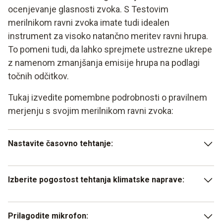
ocenjevanje glasnosti zvoka. S Testovim
merilnikom ravni zvoka imate tudi idealen
instrument za visoko natančno meritev ravni hrupa.
To pomeni tudi, da lahko sprejmete ustrezne ukrepe
z namenom zmanjšanja emisije hrupa na podlagi
točnih odčitkov.
Tukaj izvedite pomembne podrobnosti o pravilnem
merjenju s svojim merilnikom ravni zvoka:
Nastavite časovno tehtanje:
pritisnite tipko SLOW za zvoke, katerih signal se glede
Izberite pogostost tehtanja klimatske naprave:
glasnosti spreminja počasi (1 s). Za zvoke z naglimi
spremembami ravni zvoka (125 ms) pritisnite tipko
FAST.
za standardne meritve ravni zvoka pritisnite tipko A na
Prilagodite mikrofon:
svojem merilniku hrupa. Pritisnite tipko C, da lahko