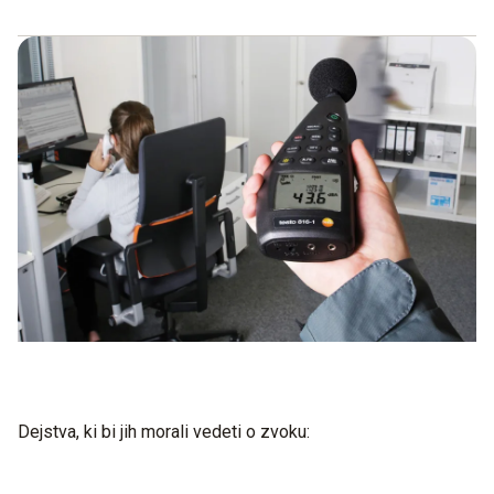
ocenite nizkofrekvenčno komponento zvoka.
poskrbite, da je mikrofon usmerjen neposredno proti viru
zvoka.
Dejstva, ki bi jih morali vedeti o zvoku: