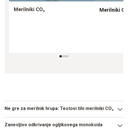
Merilniki CO₂
Merilniki C
Ne gre za merilnik hrupa: Testovi tihi merilniki CO₂
Ali vaše področje odgovornosti vključuje nadzorovanje
Zanesljivo odkrivanje ogljikovega monoksida
dobre kakovosti zraka v zaprtih prostorih in optimalnih