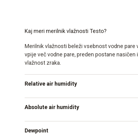
Kaj meri merilnik vlažnosti Testo?
Merilnik vlažnosti beleži vsebnost vodne pare v 
vpije več vodne pare, preden postane nasičen
vlažnost zraka.
Relative air humidity
Najpogosteje merjena vrednost je relativna
Absolute air humidity
prisotnost vlažnosti zraka v prostoru gled
zraka. Prikaže se v »odstotku relativne vla
Na drugi strani, absolutna vlažnost zraka p
primer, da je razpon ravni udobja med 30% 
Dewpoint
prostornini 1 m3. Absolutno vlažnost zraka 