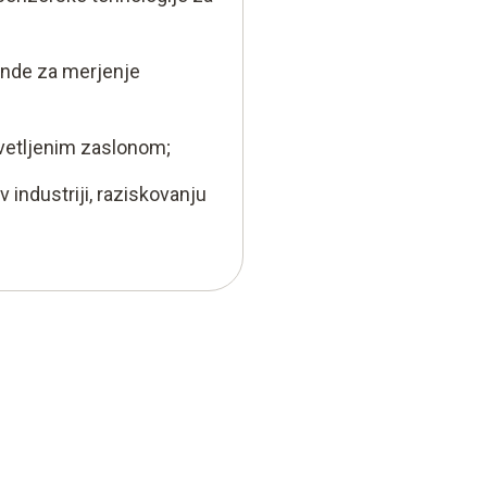
sonde za merjenje
svetljenim zaslonom;
 industriji, raziskovanju