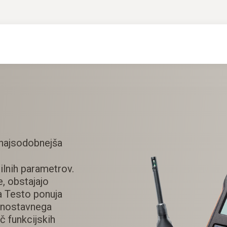
: najsodobnejša
lnih parametrov.
, obstajajo
a Testo ponuja
enostavnega
č funkcijskih