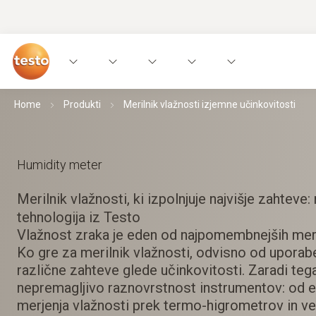
Home
Produkti
Merilnik vlažnosti izjemne učinkovitosti
Humidity meter
Merilnik vlažnosti, ki izpolnjuje najvišje zahteve
tehnologija iz Testo
Vlažnost zraka je eden od najpomembnejših meri
Ko gre za merilnik vlažnosti, odvisno od uporabe
različne zahteve glede učinkovitosti. Zaradi teg
nepremagljivo raznovrstnost instrumentov: od 
merjenja vlažnosti prek termo-higrometrov in ve