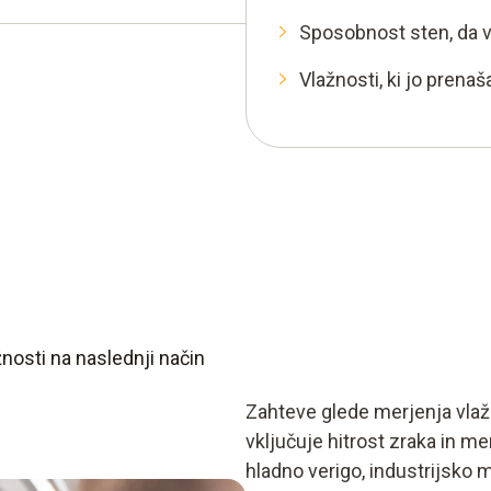
i odpravljanje vlažnosti med
Sposobnost sten, da vp
a. Le-to pokaže temperaturo,
 do kondenzacije. Če
Vlažnosti, ki jo prenaš
a, pride do kondenzacije.
žnosti na naslednji način
Zahteve glede merjenja vlažno
vključuje hitrost zraka in me
hladno verigo, industrijsko m