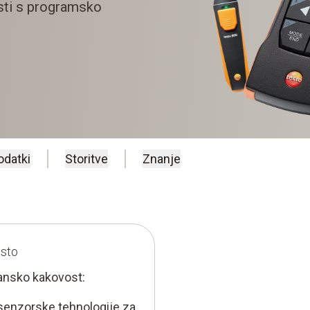
sti s programsko
odatki
Storitve
Znanje
esto
ransko kakovost:
senzorske tehnologije za