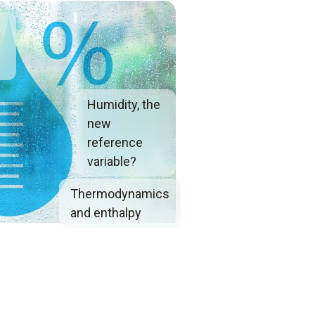
d
Humidity, the
new
reference
variable?
Thermodynamics
and enthalpy