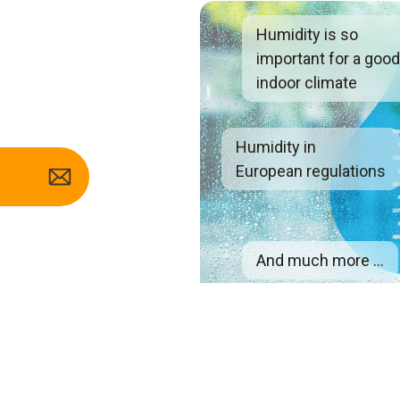
Humidity is so
important for a goo
indoor climate
Humidity in
European regulations
And much more ...