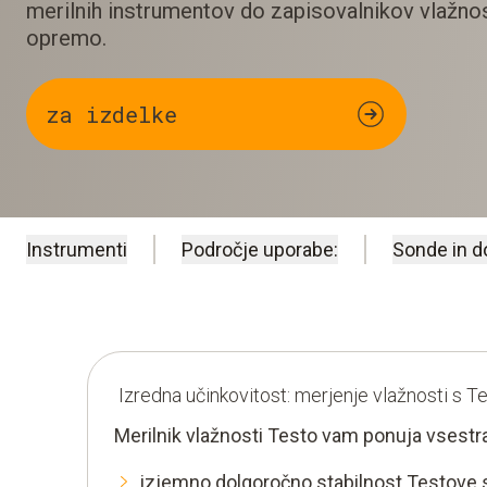
merilnih instrumentov do zapisovalnikov vlažno
opremo.
za izdelke
Instrumenti
Področje uporabe:
Sonde in d
Izredna učinkovitost: merjenje vlažnosti s T
Merilnik vlažnosti Testo vam ponuja vsest
izjemno dolgoročno stabilnost Testove 