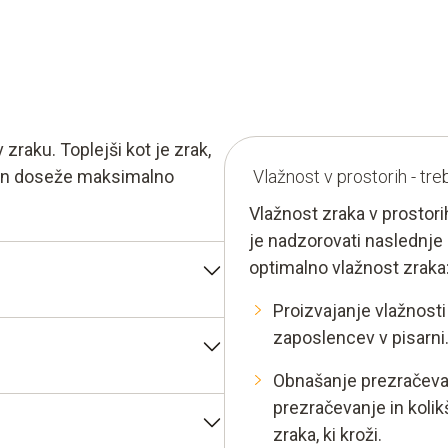
zraku. Toplejši kot je zrak,
 in doseže maksimalno
Vlažnost v prostorih - tre
Vlažnost zraka v prostor
je nadzorovati naslednje 
optimalno vlažnost zraka
Proizvajanje vlažnosti 
 vlažnost. Ta pokaže
zaposlencev v pisarni
e na maksimalno vlažnost
Obnašanje prezračevan
žnosti« (% RH). To pomeni na
okaže količino vodne pare v
prezračevanje in kolik
RH in 65% RH.
izrazimo v gramih na kubični
zraka, ki kroži.