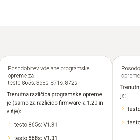
Posodobitev vdelane programske
Posodo
opreme za
opreme 
testo 865s, 868s, 871s, 872s
Trenutn
Trenutna različica programske opreme
je:
je (samo za različico firmware-a 1.20 in
test
višje):
test
testo 865s: V1.31
testo 868s: V1.31