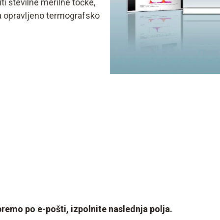
i številne merilne točke,
na opravljeno termografsko
emo po e-pošti, izpolnite naslednja polja.