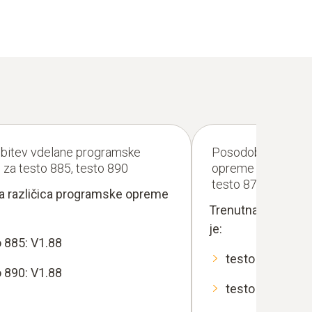
bitev vdelane programske
Posodobitev vdel
za testo 885, testo 890
opreme za
testo 875, testo 8
a različica programske opreme
Trenutna različic
je:
o 885: V1.88
testo 875: V1.6
o 890: V1.88
testo 876: V1.6