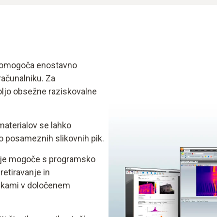
omogoča enostavno
računalniku. Za
oljo obsežne raziskovalne
 materialov se lahko
o posameznih slikovnih pik.
iki je mogoče s programsko
etiravanje in
pikami v določenem