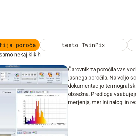
fija poroča
testo TwinPix
samo nekaj klikih
Čarovnik za poročila vas vod
jasnega poročila. Na voljo so
dokumentacijo termografske an
obsežna. Predloge vsebujej
merjenja, merilni nalogi in r