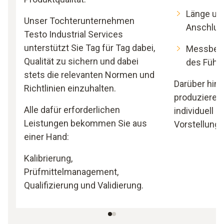
Länge und
Unser Tochterunternehmen
Anschlus
Testo Industrial Services
unterstützt Sie Tag für Tag dabei,
Messbere
Qualität zu sichern und dabei
des Fühl
stets die relevanten Normen und
Darüber hin
Richtlinien einzuhalten.
produzieren 
Alle dafür erforderlichen
individuell n
Leistungen bekommen Sie aus
Vorstellunge
einer Hand:
Kalibrierung,
Prüfmittelmanagement,
Qualifizierung und Validierung.