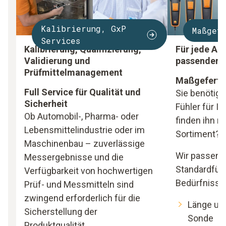
Kalibrierung, GxP
Maßgef
Services
Kalibrierung, Qualifizierung,
Für jede A
Validierung und
passenden F
Prüfmittelmanagement
Maßgefertig
Full Service für Qualität und
Sie benötige
Sicherheit
Fühler für I
Ob Automobil-, Pharma- oder
finden ihn n
Lebensmittelindustrie oder im
Sortiment?
Maschinenbau – zuverlässige
Wir passen 
Messergebnisse und die
Standardfühl
Verfügbarkeit von hochwertigen
Bedürfnisse 
Prüf- und Messmitteln sind
zwingend erforderlich für die
Länge un
Sicherstellung der
Sonde
Produktqualität.