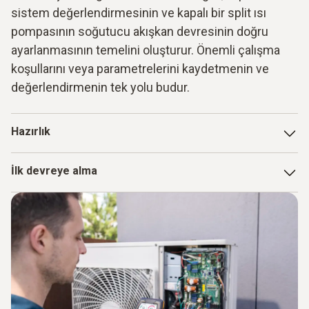
sistem değerlendirmesinin ve kapalı bir split ısı
pompasının soğutucu akışkan devresinin doğru
ayarlanmasının temelini oluşturur. Önemli çalışma
koşullarını veya parametrelerini kaydetmenin ve
değerlendirmenin tek yolu budur.
Hazırlık
Devreye alma için ve öncelikle servis durumunda, uzman
İlk devreye alma
teknisyenin bir soğutucu akışkan devresinin en önemli
sistem parametrelerini hızlı bir şekilde elde etmesi çok
Isı pompası gelip monte edildikten sonra, split sistemlerin
önemlidir. Modern ısı pompalarında bir dereceye kadar
soğutma devresi tamamlanmalıdır. Kullanılacak boruların
basınç ve sıcaklıkların okunabildiği doğrudur. Fakat,
seçimi doğru olmalı ve mevcut standartlara göre
görüntülenen değerlerin doğru olup olmadığından emin
yapılmalıdır. Bunun nedeni, kullanılan soğutucu akışkana
olmak ancak bir kontrolden sonra mümkündür. Bu nedenle,
uygun malzeme, duvar kalınlığı, sertlik, korozyon ve basınç
devreye alma söz konusu olduğunda bir manifold ve bir
direncinin seçilmesi gerekliliğidir. Tüm lehimli bağlantılar,
sıcaklık ölçüm cihazı vazgeçilmez araçlardır. Ancak, ölçüm
bakır veya gümüş lehim ile inert gaz (azot) altında