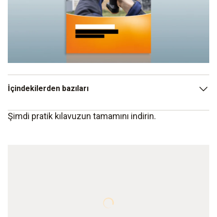
İçindekilerden bazıları
Şimdi pratik kılavuzun tamamını indirin.
Potansiyel enerji tasarrufu: İnşaat sektörü, ev sahipleri
ve iklimlendirme için
Yapı sektörü için etkin bir ölçüm aracı olarak termografi
Koşullar ve gereksinimler
Özet
Bir yatırımın avantajları