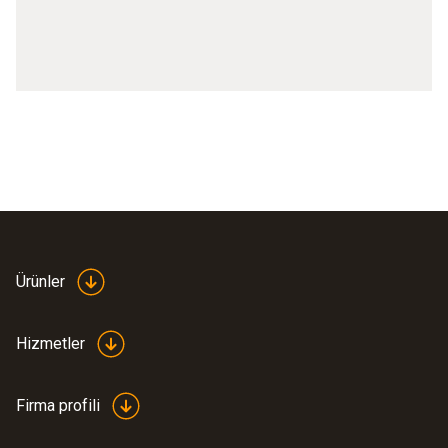
Termal kameraların teknik özellikleri
Termal kameralar testo 871, testo 872, testo 883
Ürünler
Hizmetler
Firma profili