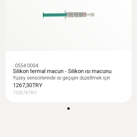
Genel teknik bilgi
Ağırlık
:
0563 1080
114 g
testo 108 - Sıcaklık ölçüm cihazı
7868,28TRY
9441,94TRY
Boyutlar
uzunluk: 255 mm
:
0554 0004
Silikon termal macun - Silikon ısı macunu
Yüzey sensörlerinde ısı geçişini düzeltmek için
Prob şaft ucu uzunluğu
1267,30TRY
1520,76TRY
52 mm
Prob şaft çapı
5 mm