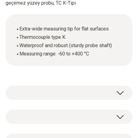
geçirmez yüzey probu, TC K-Tipi
Extra-wide measuring tip for flat surfaces
Thermocouple type K
Waterproof and robust (sturdy probe shaft)
Measuring range: -60 to +400 °C
The waterproof surface temperature probe
(thermocouple type K) can be used with
many different measuring instruments. It can
Sıcaklık - K Tipi (NiCr-Ni)