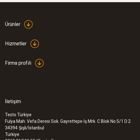
Prob şaft ucu çapı
6 mm
:
0572 1753
Ürünler
testo 175 T3 - Sıcaklık data logger'ı
16208,10TRY
Kablo uzunluğu
19449,72TRY
Hizmetler
1,16 m
Firma profili
Su geçirmez
düz yüzeyler için genişletilmiş ölçüm uçlu su
geçirmez yüzey probu, T / C K Tipi
İletişim
Prob şaftı uzunluğu
Testo Türkiye
Fulya Mah. Vefa Deresi Sok. Gayrettepe İş Mrk. C Blok No:5/1 D:2
115 mm
34394
Şişli/İstanbul
Türkiye