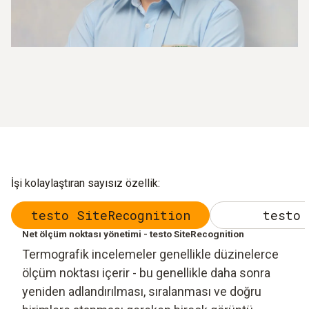
İşi kolaylaştıran sayısız özellik:
testo SiteRecognition
testo 
Net ölçüm noktası yönetimi - testo SiteRecognition
Termografik incelemeler genellikle düzinelerce
ölçüm noktası içerir - bu genellikle daha sonra
yeniden adlandırılması, sıralanması ve doğru