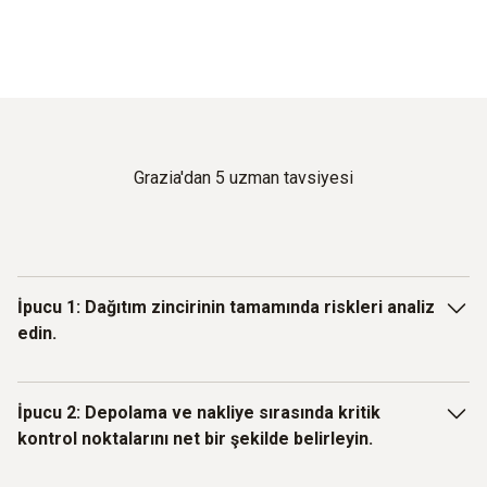
Grazia'dan 5 uzman tavsiyesi
İpucu 1: Dağıtım zincirinin tamamında riskleri analiz
edin.
Bir dağıtım merkezindeki süreç zinciri, geleneksel bir gıda
İpucu 2: Depolama ve nakliye sırasında kritik
perakende mağazasındakinden çok daha karmaşıktır: Birden
kontrol noktalarını net bir şekilde belirleyin.
fazla tedarikçiden gelen ürünler, çok çeşitli alıcılara
gönderilmeden önce farklı depolama ve iklim bölgelerinden