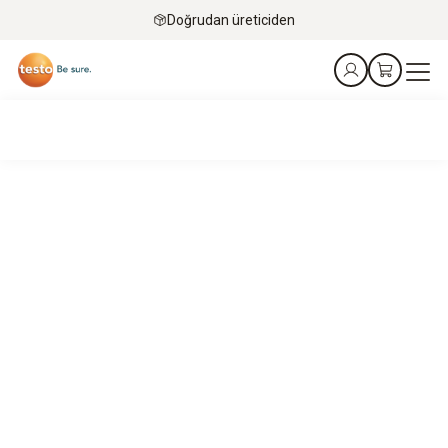
Doğrudan üreticiden
Grazia sizi anlıyor
Gıda dağıtım sektörü, tedarik zincirinin tamamında şeffaflık
ve güvenliği sağlamak için pratik çözümlere ihtiyaç
duymaktadır.
Grazia, bu çözümleri bulmanıza yardımcı olmak için burada.
Online randevu alın