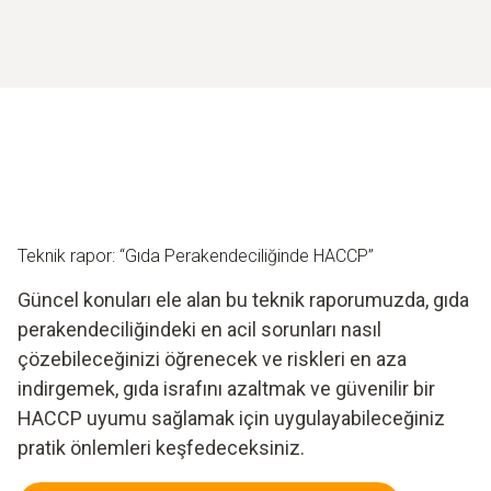
alındığını kanıtlayabilirsiniz.
geçirilmesi ve düzenli olarak güncellenmesi gereken
dinamik bir sistemdir. İç denetimler, sistemin etkinliğini
doğrulamak ve iyileştirme potansiyeli olan alanları
belirlemek için vazgeçilmez bir araçtır.
Teknik rapor: “Gıda Perakendeciliğinde HACCP”
Güncel konuları ele alan bu teknik raporumuzda, gıda
perakendeciliğindeki en acil sorunları nasıl
çözebileceğinizi öğrenecek ve riskleri en aza
indirgemek, gıda israfını azaltmak ve güvenilir bir
HACCP uyumu sağlamak için uygulayabileceğiniz
pratik önlemleri keşfedeceksiniz.