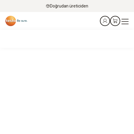
Doğrudan üreticiden
Kurt sizi anlıyor!
Gıda perakende sektörü, ürünlerin güvenli ve en yüksek
kalitede olmasını sağlamak için basit ve ölçeklenebilir
çözümlere ihtiyaç duymaktadır.
Kurt, bu çözümleri bulmanıza yardımcı olmak için burada.
Online randevu alın