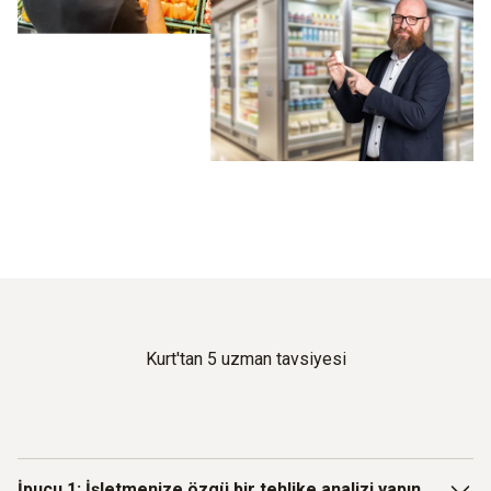
Kurt'tan 5 uzman tavsiyesi
İpucu 1: İşletmenize özgü bir tehlike analizi yapın.