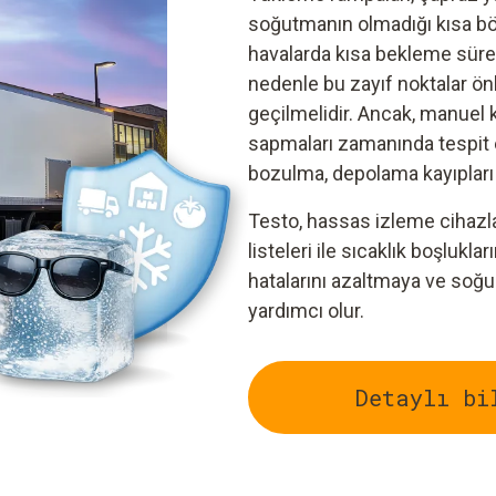
soğutmanın olmadığı kısa bölü
havalarda kısa bekleme sürele
nedenle bu zayıf noktalar 
geçilmelidir. Ancak, manuel 
sapmaları zamanında tespit e
bozulma, depolama kayıpları ve
Testo, hassas izleme cihazlar
listeleri ile sıcaklık boşlukla
hatalarını azaltmaya ve soğu
yardımcı olur.
Detaylı bi