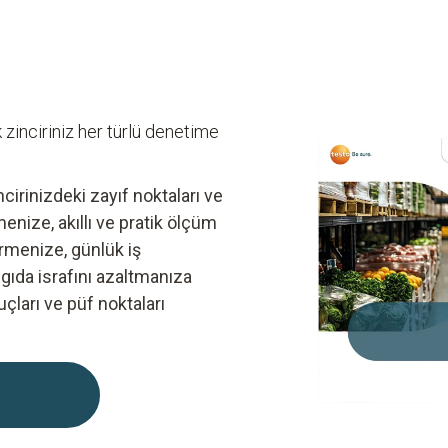
 zinciriniz her türlü denetime
irinizdeki zayıf noktaları ve
menize, akıllı ve pratik ölçüm
irmenize, günlük iş
 gıda israfını azaltmanıza
puçları ve püf noktaları