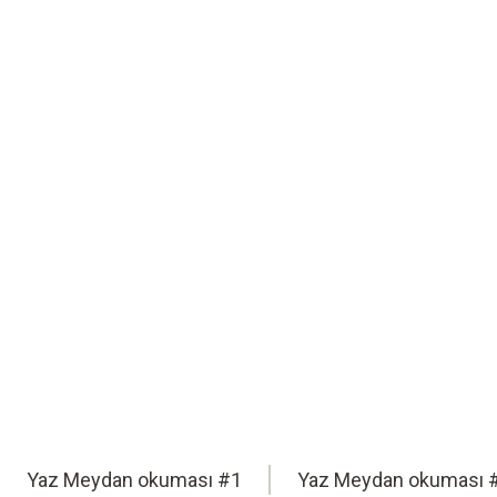
Serin kalın.
Testo ile güvenilir gıda güvenliği
Yaz mevsiminin getirdiği zorluklar, gıda g
kadar zorlar. Testo’nun akıllı ölçüm çözüm
sakin kalmanıza yardımcı olur.
Yaz Meydan okuması #1
Yaz Meydan okuması 