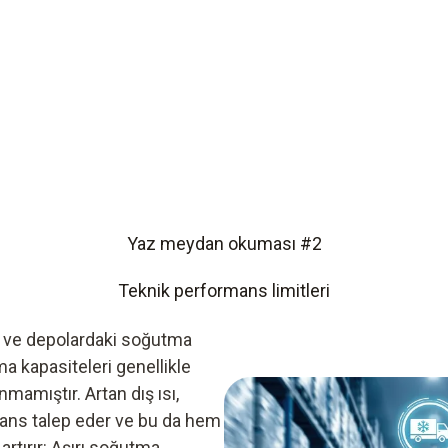
Yaz meydan okuması #2
Teknik performans limitleri
aki ve depolardaki soğutma
tma kapasiteleri genellikle
nmamıştır. Artan dış ısı,
ns talep eder ve bu da hem
rtırır: Aşırı soğutma,