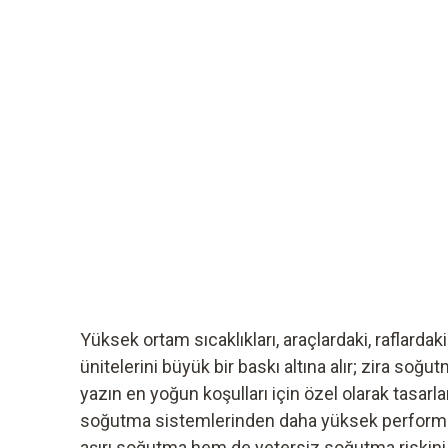
Yüksek ortam sıcaklıkları, araçlardaki, raflard
ünitelerini büyük bir baskı altına alır; zira soğu
yazın en yoğun koşulları için özel olarak tasarla
soğutma sistemlerinden daha yüksek performa
aşırı soğutma hem de yetersiz soğutma riskini a