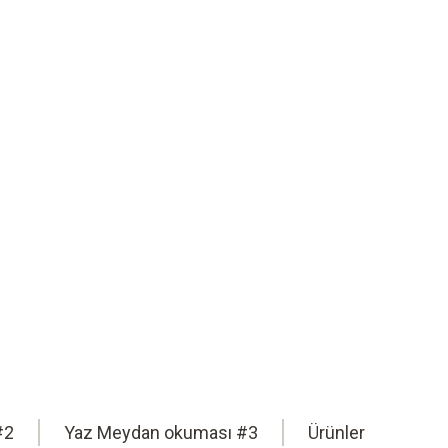
üvenliği sistemlerini sınırlarına
leri, en yoğun baskı altında bile
#2
Yaz Meydan okuması #3
Ürünler