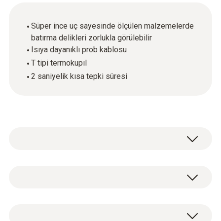
Süper ince uç sayesinde ölçülen malzemelerde
batırma delikleri zorlukla görülebilir
Isıya dayanıklı prob kablosu
T tipi termokupıl
2 saniyelik kısa tepki süresi
Fırınlarda pişirme proseslerini kolayca ve
hızlıca izleyin: uygun ölçüm cihazı ile birlikte,
kısa tepki süresine sahip iğne uçlu prob (TC T
Sıcaklık - T Tipi (Cu-CuNi)
tipi) hızlı ölçüm sonuçları sağlar. Ölçüm ucu