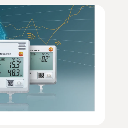
(
207.87 KB
)
2 T2
(
57.7 KB
)
ırma probu, 6 m kablo, IP 67
ahip son derece uzun kablolu NTC sensörü,
onte edilebilir
(
946.18 KB
)
60
(
594.24 KB
)