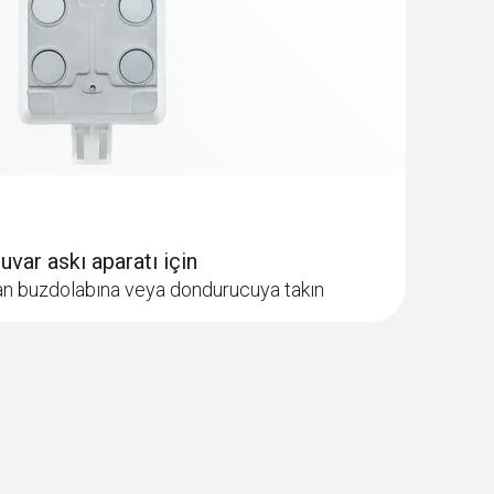
) ihtiyacınız olacaktır.
temin edilebilir; -10 °C’nin altındaki sıcaklıklar
var askı aparatı için
an buzdolabına veya dondurucuya takın
 °C’de, 15 dk’lık ölçüm ve veri iletim sıklığında
 ölçüm ve veri iletim sıklığında"
tük sensör) NTC sıcaklık sensörü