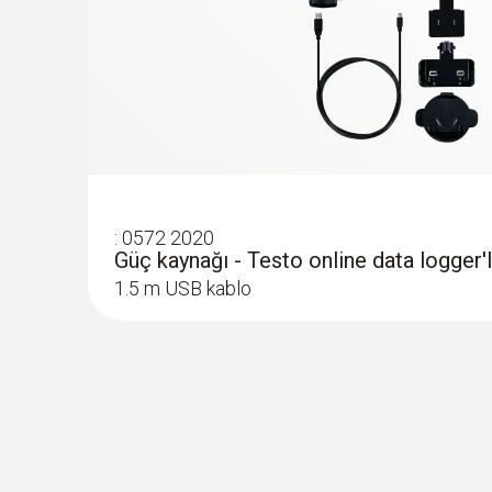
Not:
testo Saveris 2-T2 Kablosuz veri kayıt cihazını kul
:
0572 2020
Güç kaynağı - Testo online data logger'l
1.5 m USB kablo
:
0613 4611
Cırtcırtlı kıskaç tip prob, maks.75 mm’y
b... - Boru probu
Cırt bantlı: Yüzey sensörünün 75 mm boru çapı
kadar sabitlenmesini sağlar