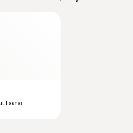
2734,70TRY
3281,64TRY
NTC sıcaklık probları
t lisansı