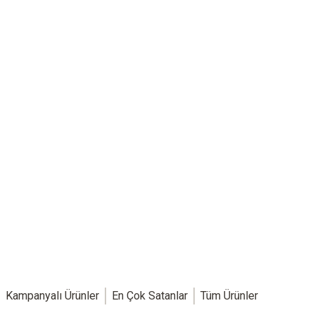
Testo web mağazasına hoş geldiniz!
Kredi Kartına Vade Farksız 3 Taksit!
Kampanyalı Ürünler
En Çok Satanlar
Tüm Ürünler