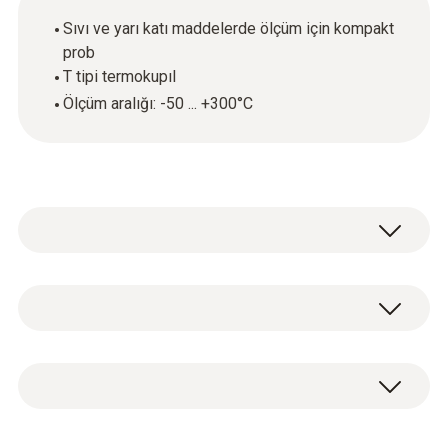
Sıvı ve yarı katı maddelerde ölçüm için kompakt
prob
T tipi termokupıl
Ölçüm aralığı: -50 ... +300°C
Genel teknik bilgi
Boyutlar
1 x standart batırma tipi prob (TC T tipi), sabit
1120 mm
kablo ile (kablo uzunluğu 1 m).