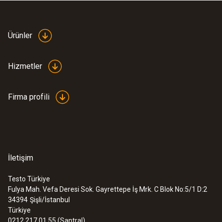
Ürün rengi
beyaz; gümüş
Ürünler
Prob şaft ucu uzunluğu
Hizmetler
20 mm
Firma profili
Prob şaft çapı
4 mm
Prob şaft ucu çapı
İletişim
3 mm
Testo Türkiye
Fulya Mah. Vefa Deresi Sok. Gayrettepe İş Mrk. C Blok No:5/1 D:2
:
0563 1080
34394
Şişli/İstanbul
Kablo uzunluğu
testo 108 - Sıcaklık ölçüm cihazı
Türkiye
7868,28TRY
0212 217 01 55 (Santral)