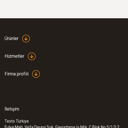
:
0635 2042
Paslanmaz çelik Pitot tüp, uzunluk 750
mm - sıcaklık ölçümü dahil akış hızını
Ürünler
ölçümü için
Akış hızı ölçümü için, yüksek akış hızları ve
Hizmetler
aşırı kirli akış için ideal
Firma profili
İletişim
Testo Türkiye
Fulya Mah. Vefa Deresi Sok. Gayrettepe İş Mrk. C Blok No:5/1 D:2