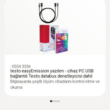
:
290554 0440
Bağlantı hortumu, silikon - Bağlantı
hortumu, silikon
Pitot tüp ve basınç probunun bağlantısı için
150,00TRY
180,00TRY
:
0554 3336
testo easyEmission yazılım - cihaz PC USB
bağlantılı Testo databus denetleyicisi dahil
Bilgisayarda çeşitli ölçüm cihazlarını kontrol etme ve
okuma