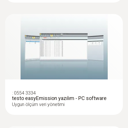
54197,52TRY
Pitot tüpler
:
0554 3334
testo easyEmission yazılım - PC software
Uygun ölçüm veri yönetimi