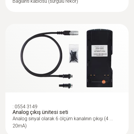
Bağlantı kablosu (sürgülü rekor)
:
0600 7556
Endüstriyel motorlar için ön filtreli baca
:
0554 3149
gazı probu
Analog çıkış ünitesi seti
Dizel motorlardaki ölçümler için kullanışlıdır:
Analog sinyal olarak 6 ölçüm kanalının çıkışı (4 ...
ön filtre dizel partiküllerinden koruma sağlar
20mA)
45164,60TRY