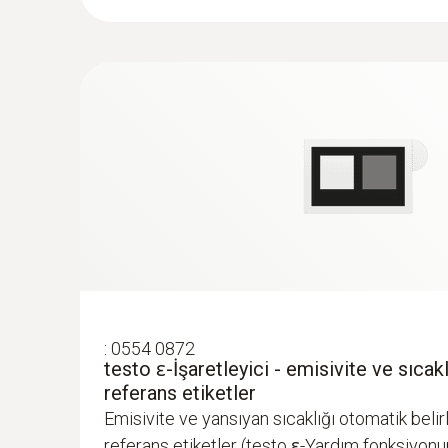
Görüntü çıkış görseli
Görüntü sunumu
:
0554 0872
testo ɛ-İşaretleyici - emisivite ve sıcak
referans etiketler
Emisivite ve yansıyan sıcaklığı otomatik beli
referans etiketler (testo ɛ-Yardım fonksiyonu