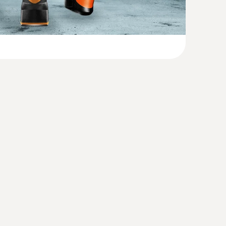
charging station
(
32.54 KB
)
(
134.23 KB
)
(
193.76 KB
)
(
2.35 MB
)