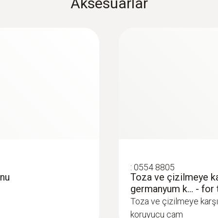
Aksesuarlar
1.1 mrad (Standard lens), 0.4 mrad (Telephoto lens)
SuperResolution (Piksel)
640 x 480 piksel
Termal duyarlılık
˂ 40 mK
Spektral aralık
7,5 … 14 µm
:
0554 8805
onu
Toza ve çizilmeye k
germanyum k... - for
* AB içinde 27 Hz, AB dışında 9 Hz
Toza ve çizilmeye kar
koruyucu cam