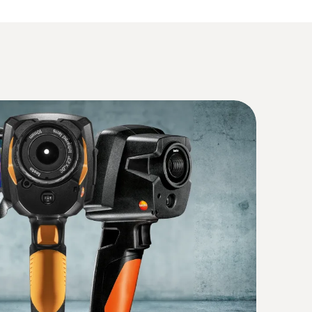
(
9.86 MB
)
(
54.4 KB
)
(
2.91 MB
)
m set - Bluetooth'lu pens ampermetre
ük sayesinde daha düşük akım aralığında artan
(
1.9 MB
)
yonel)
(
2.7 MB
)