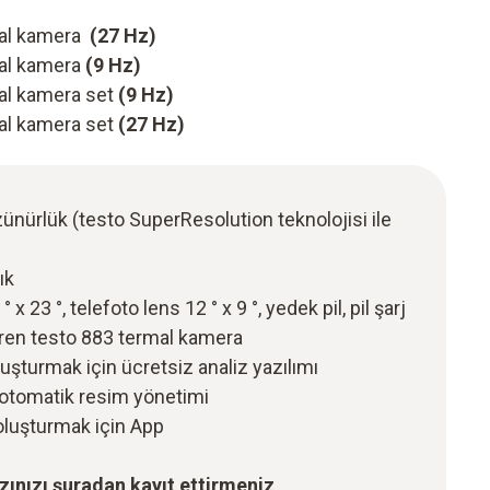
mal kamera
(27 Hz)
al kamera
(9 Hz)
al kamera set
(9 Hz)
al kamera set
(27 Hz)
ünürlük (testo SuperResolution teknolojisi ile
ık
 x 23 °, telefoto lens 12 ° x 9 °, yedek pil, pil şarj
eren testo 883 termal kamera
uşturmak için ücretsiz analiz yazılımı
 otomatik resim yönetimi
oluşturmak için App
hazınızı şuradan kayıt ettirmeniz