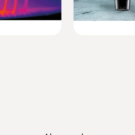
EU declaration of conformity testo Desktop 
Min. odak mesafesi
< 0.1 m (standart lens)
Instruction manual Desktop charging station
Geometrik çözünürlük (IFOV)
1.7 mrad (standart lens), 0.7 mrad (telefoto lens)
Firmware güncelleme talimatı
Görüntü yenileme oranı
IRSoft-Tanıtım ve Kullanım
9.0
İnfrared çözünürlük
320 x 240 pixel
SuperResolution (IFOV)