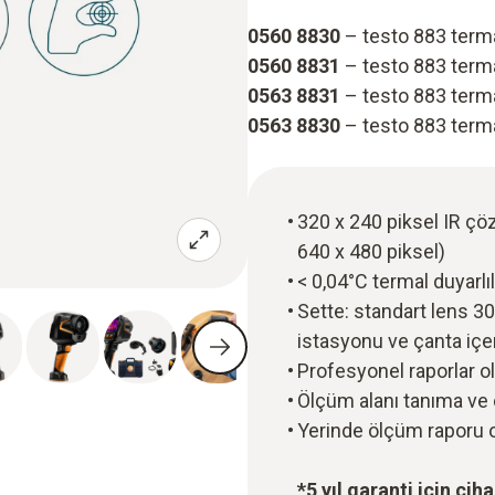
0560 8830
– testo 883 ter
0560 8831
– testo 883 term
0563 8831
– testo 883 term
0563 8830
– testo 883 term
320 x 240 piksel IR çöz
640 x 480 piksel)
< 0,04°C termal duyarlıl
Sette: standart lens 30 °
istasyonu ve çanta iç
Profesyonel raporlar ol
Ölçüm alanı tanıma ve
Yerinde ölçüm raporu 
*5 yıl garanti için ci