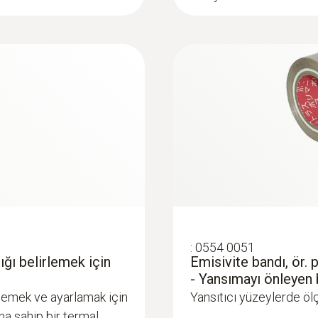
Görüntü boyutu
5 MP
Min. odak mesafesi
< 0.4 m
Renkler
:
0554 0051
demir, gökkuşağı, gökkuşağı HC, soğuk-sıcak, mavi-kır
lığı belirlemek için
Emisivite bandı, ör. p
nem paleti
- Yansımayı önleyen b
rlemek ve ayarlamak için
Yansıtıcı yüzeylerde öl
Ekran seçeneği
na sahip bir termal