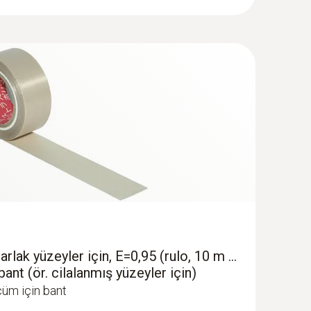
mızı, gri, ters gri, sepya, Testo, demir HAT,
arlak yüzeyler için, E=0,95 (rulo, 10 m ...
ant (ör. cilalanmış yüzeyler için)
çüm için bant