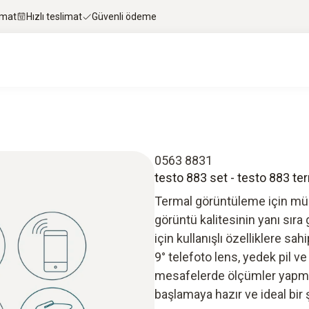
imat
Hızlı teslimat
Güvenli ödeme
0563 8831
testo 883 set - testo 883 te
Termal görüntüleme için mük
görüntü kalitesinin yanı sır
için kullanışlı özelliklere sah
9° telefoto lens, yedek pil v
mesafelerde ölçümler yapma
başlamaya hazır ve ideal bir 