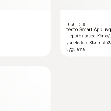
Gıda probları
:
0501 5001
testo Smart App uy
Hepsi bir arada: Klima/
yönelik tüm Bluetooth® ö
uygulama
(TC K tipi)