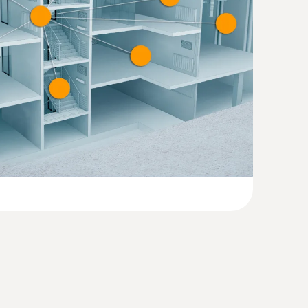
(
31.28 KB
)
aldırma/batırma tipi prob; TC K-Tipi
çin 1,5 mm ince prob ucu, 60 mm uzunluğunda
(
1.7 MB
)
e