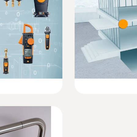
135 x 60 x 28 mm
EU declaration of conformity testo 925
Çalışma sıcaklığı
:
0602 2693
irmez, TC K-Tipi
Hızlı, su geçirmez d
-20 … +50 °C
Hızlı sıcaklık kaydı i
Quickstart testo 925
prob şaftı
Ürün-/gövde malzemesi
9271,30TRY
11125,56TRY
ABS + PC / TPE
Koruma sınıfı
IP20 (with connected probe IP40); IP65 with TopSaf
Batarya ömrü
150 sa