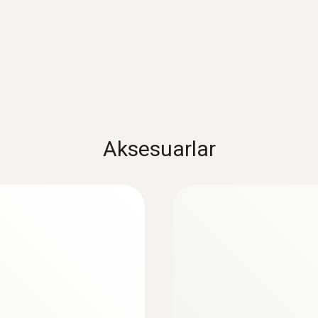
:
0602 0493
ık probu, TC K-tipi
Esnek, hafif daldırm
yüze...
Bükülebilir ölçüm uçlu,
Aksesuarlar
kablolu TE tip K sıcakl
10138,40TRY
12166,08TRY