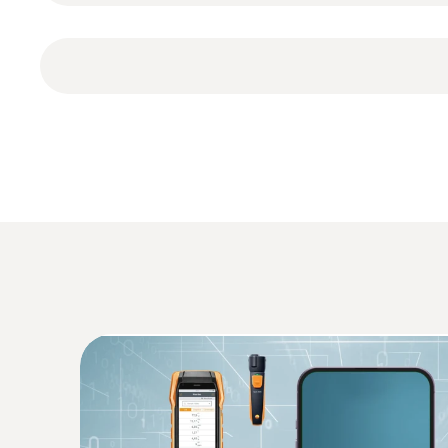
Müşterilerin ve ölçüm yerlerinin yönetimi
1 x TC K Tipi prob
Sahada dokümantasyon
test protokolü
Raporun e-posta ile gönderimi
3 x AA pil
Genel teknik bilgi