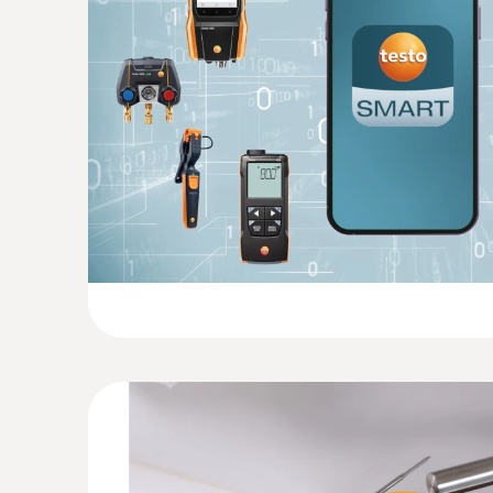
:
0602 0593
Etkili ve hızlı daldırma tipi prob; su geç
2 saniye kısa tepki süresi
7470,40TRY
8964,48TRY