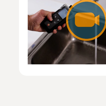
:
0602 5792
Daldırma ölçüm ucu (TC fişli K tipi) - Dal
esnek
Hızlı sıcaklık ölçümü için tel ölçüm ucu
2267,80TRY
2721,36TRY