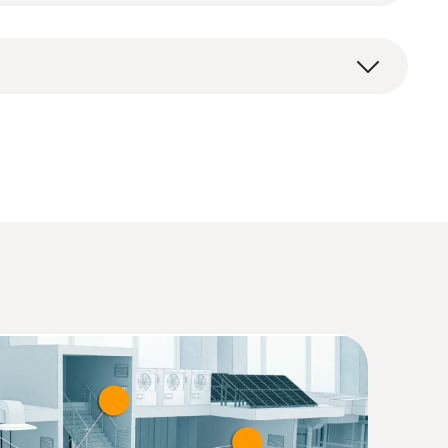
(
3.57 MB
)
(
11.46 MB
)
4 (DataAct) - testo 925
(
140 KB
)
(
1.3 MB
)