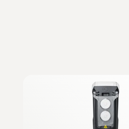
:
0602 1293
Su geçirmez daldırma/batırma tipi sıcakl
Termokupıl K tipi
3468,40TRY
4162,08TRY