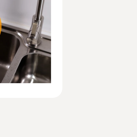
Batarya tipi
3x AA
:
0602 5693
dırma tipi prob,
Esnek daldırma ölçü
Saklama sıcaklığı
gazlarındaki ölçümle
-20 … +50 °C
Özellikle uzun ölçüm u
4002,00TRY
4802,40TRY