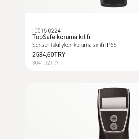
:
0516 0224
TopSafe koruma kılıfı
Sensör takılıyken koruma sınıfı IP65
2534,60TRY
3041,52TRY
:
0602 2292
Su geçirmez paslanmaz çelik gıda probu 
Hızlı K tipi termokupıl
6003,00TRY
7203,60TRY