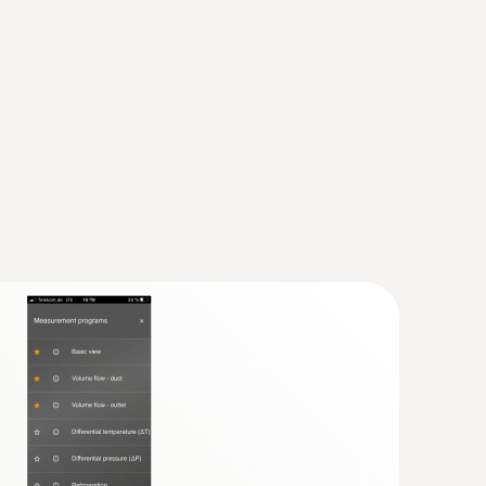
a tipi ölçüm ucu, küçük hacimler ve
 kısa yanıt süreli.2 metre uzunluğa sahip
ık sensörü