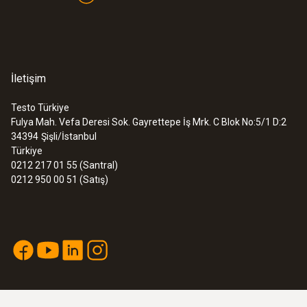
:
0560 0400
testo 400 - Çok amaçlı iç hava kalitesi
(İHK) ölçüm cihazı
İletişim
Testo Türkiye
Fulya Mah. Vefa Deresi Sok. Gayrettepe İş Mrk. C Blok No:5/1 D:2
34394
Şişli/İstanbul
Türkiye
0212 217 01 55 (Santral)
0212 950 00 51 (Satış)
:
0563 0400 72
testo 400 hava akış seti - 16 mm