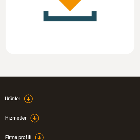
:
0563 0402
testo 400 İHK ve konfor seti (datalogger
ve tripodlu)
Ürünler
Hizmetler
Firma profili