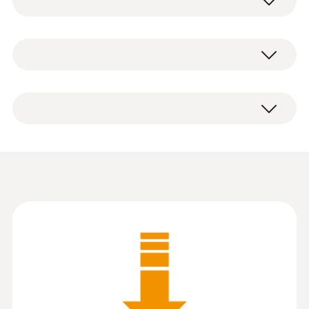
Sistem gereklilikleri
Yazılım ücretsiz olarak indirilebilir.
Windows® 11; Windows® 10 (64 bit)
Kısa kılavuz testo 400
(
891.5 KB
)