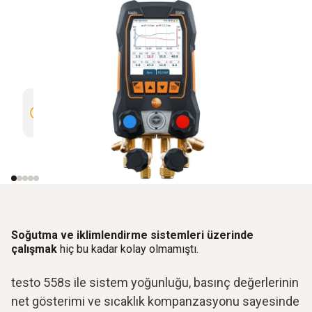
Otomatik eşleştirme ile otomatik
Koruma s
Bluetooth bağlantısı
Soğutma ve iklimlendirme sistemleri üzerinde
çalışmak
hiç bu kadar kolay olmamıştı.
testo 558s ile sistem yoğunluğu, basınç değerlerinin
net gösterimi ve sıcaklık kompanzasyonu sayesinde