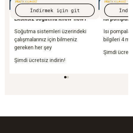
PRATIK KILAVUZ
PRATIK KILAVUZ
İndirmek için git
İndi
Eksiksiz soğutma know-how'ı
Isı pompası
Soğutma sistemleri üzerindeki
Isı pompalar
çalışmalarınız için bilmeniz
bilgileri 4 m
gereken her şey
Şimdi ücretsi
Şimdi ücretsiz indirin!