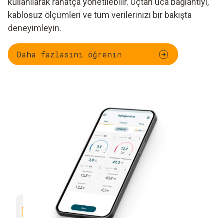
kullanılarak rahatça yönetilebilir. Uçtan uca bağlantıyı,
kablosuz ölçümleri ve tüm verilerinizi bir bakışta
deneyimleyin.
Daha fazlasını öğrenin
Grafiksel ölçüm değeri eğrisini
Akıllı ha