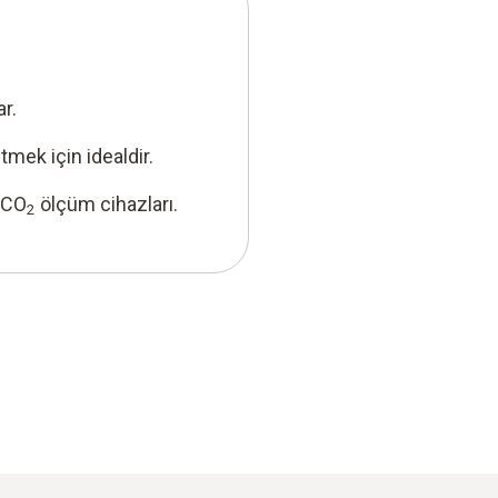
r.
mek için idealdir.
 CO
ölçüm cihazları.
2