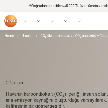
Doğrudan üreticiden
5.000 TL üzeri ücretsiz tesl
Home
Urunler
CO₂ ölçüm cihazları ve CO₂ analizörü – Testo 
CO
ölçer
2
Havanın karbondioksit (CO
) içeriği, insan sol
2
ana emisyon kaynağını oluşturduğu varsayılarak,
kalitesinin bir göstergesidir.