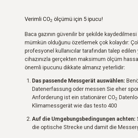
Verimli CO
ölçümü için 5 ipucu!
2
Baca gazının güvenilir bir şekilde kaydedilmesi
mümkün olduğunu özetlemek çok kolaydır: Çok 
profesyonel kullanıcılar tarafından talep edile
cihazınızla gerçekten maksimum ölçüm hassas
önemli ipucunu dikkate almanız yeterlidir:
Das passende Messgerät auswählen:
Benö
Datenerfassung oder messen Sie eher spor
Anforderung ist ein stationärer CO
Datenlog
2
Klimamessgerät wie das testo 400
Auf die Umgebungsbedingungen achten:
die optische Strecke und damit die Messer