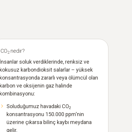
CO
nedir?
2
İnsanlar soluk verdiklerinde, renksiz ve
kokusuz karbondioksit salarlar – yüksek
konsantrasyonda zararlı veya ölümcül olan
karbon ve oksijenin gaz halinde
kombinasyonu:
Soluduğumuz havadaki CO
2
konsantrasyonu 150.000 ppm'nin
üzerine çıkarsa bilinç kaybı meydana
gelir.