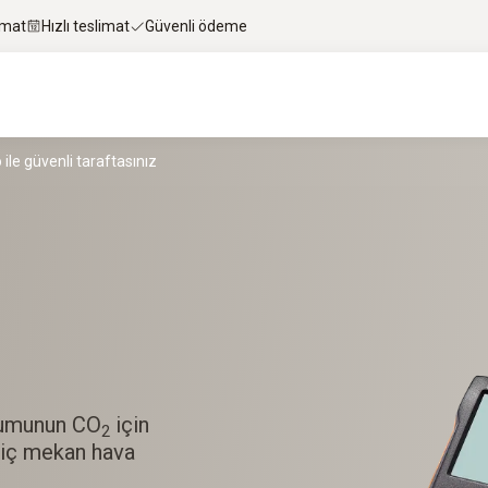
imat
Hızlı teslimat
Güvenli ödeme
ile güvenli taraftasınız
unumunun CO
için
2
 iç mekan hava