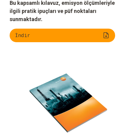
Bu kapsamlı kılavuz, emisyon ölçümleriyle
ilgili pratik ipuçları ve püf noktaları
sunmaktadır.
İndir
Yanma prosesi
Endüstriyel baca
Gaz 
gazları için gaz
analizi