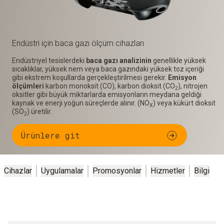
Endüstri için baca gazı ölçüm cihazları
Endüstriyel tesislerdeki
baca gazı analizinin
genellikle yüksek
sıcaklıklar, yüksek nem veya baca gazındaki yüksek toz içeriği
gibi ekstrem koşullarda gerçekleştirilmesi gerekir.
Emisyon
ölçümleri
karbon monoksit (CO), karbon dioksit (CO
), nitrojen
2
oksitler gibi büyük miktarlarda emisyonların meydana geldiği
kaynak ve enerji yoğun süreçlerde alınır. (NO
) veya kükürt dioksit
X
(SO
) üretilir.
2
Ürünlere git
Cihazlar
Uygulamalar
Promosyonlar
Hizmetler
Bilgi