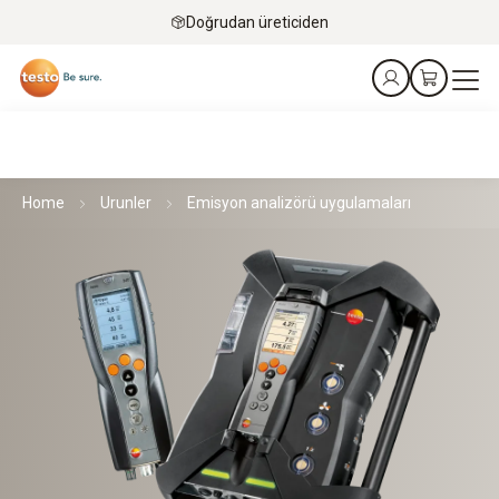
Doğrudan üreticiden
Home
Urunler
Emisyon analizörü uygulamaları