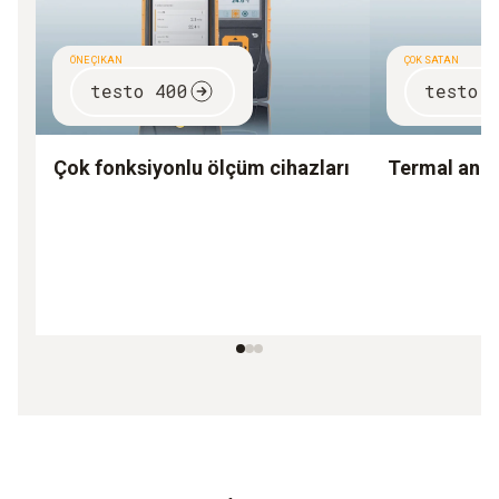
ÖNE ÇIKAN
ÇOK SATAN
testo 400
testo 
Çok fonksiyonlu ölçüm cihazları
Termal ane