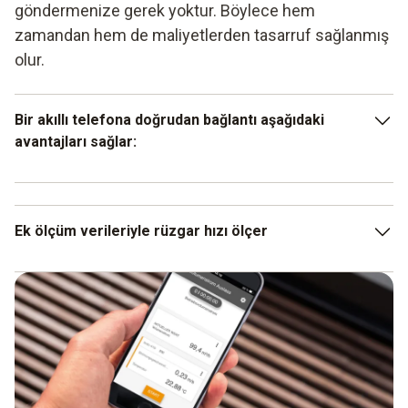
göndermenize gerek yoktur. Böylece hem
zamandan hem de maliyetlerden tasarruf sağlanmış
olur.
Bir akıllı telefona doğrudan bağlantı aşağıdaki
avantajları sağlar:
ölçülen verilerin hızlı ve kolay şekilde iletilmesi
App (uygulama) içinde sorunsuz analiz
Ek ölçüm verileriyle rüzgar hızı ölçer
sezgisel kullanım
Kısaca belirtildiği gibi, cihaza bağlı olarak, pervane
anemometre sadece hava hızını ölçmekle kalmaz. Diğer
ölçüm verileri de anemometre ile kaydedilebilir. Bu nedenle,
hava hızı, nem ve sıcaklığı ölçebilen bazı modeller
mevcuttur. Bu verilerin kombinasyonu önemli noktalar
hakkında bilgi sağlayabilir.