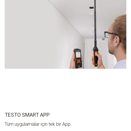
iyi çözüm olduğunda karar verdiyseniz, şimdi Testo’nun ürün
yelpazesindeki cihazları teker teker birbirleriyle
karşılaştırmak için zaman ayırabilirsiniz.
Kullanım ve özellikler, size sunulan ölçüm parametreleri ve
ölçüm seçenekleriyle birlikte, seçim yapma konusunda
önemli faktörlerdir. Az çaba ile etkin ölçümler yapmaya artık
çok yakınsınız.
TESTO SMART APP
Tüm uygulamalar için tek bir App