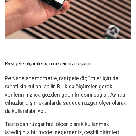
İklimlendirme sektöründe çalışıyorsanız veya daha fazla
veriye ihtiyacınız varsa, çiğleşme noktası belirleyebilen bir
anemometrede de karar kılabilirsiniz. Bu, karmaşık
analizlerin de mümkün olduğu anlamına gelir.
Rastgele ölçümler için rüzgar hızı ölçümü
Pervane anemometre, rastgele ölçümler için de
rahatlıkla kullanılabilir. Bu kısa ölçümler, gerekli
verilerin hızlıca gözden geçirilmesini sağlar. Ayrıca
cihazlar, dış mekanlarda sadece rüzgar ölçer olarak
da kullanılabiliyor.
Testo'dan rüzgar hızı ölçer olarak kullanmak
istediğiniz bir model seçerseniz, çeşitli birimleri