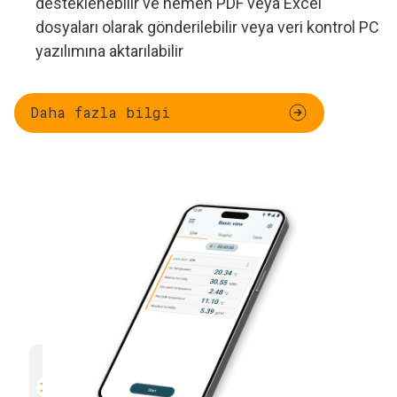
desteklenebilir ve hemen PDF veya Excel
dosyaları olarak gönderilebilir veya veri kontrol PC
yazılımına aktarılabilir
Daha fazla bilgi
Çok fonksiyonlu
Verimli
Bluetooth özellikli tüm Testo
E-posta