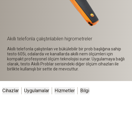
Akıllı telefonla çalıştırılabilen higrometreler
Akıllı telefonla çalıştırılan ve bükülebilir bir prob başlığına sahip
testo 605i, odalarda ve kanallarda akıllı nem ölçümleri için
kompakt profesyonel ölçüm teknolojisi sunar. Uygulamaya bağlı
olarak, testo Akıllı Problar serisindeki diğer ölçüm cihazları ile
birlikte kullanışlı bir sette de mevcuttur.
Cihazlar
Uygulamalar
Hizmetler
Bilgi