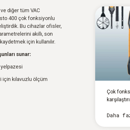
n ve diğer tüm VAC
esto 400 çok fonksiyonlu
iştirdik. Bu cihazlar ofisler,
rametrelerini akıllı, son
aydetmek için kullanılır.
şunları sunar:
 yelpazesi
 için kılavuzlu ölçüm
Çok fonks
karşılaştır
Daha fa