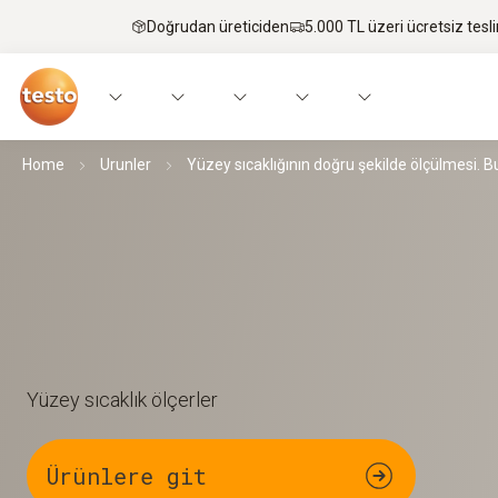
Doğrudan üreticiden
5.000 TL üzeri ücretsiz tesl
Home
Urunler
Yüzey sıcaklığının doğru şekilde ölçülmesi. Bu 
Yüzey sıcaklık ölçerler
Ürünlere git