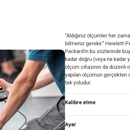
"Aldığınız ölçümler her zama
bilmeniz gerekir." Hewlett-P
Packard’ın bu sözlerinde büyü
kadar doğru (veya ne kadar y
ölçüm cihazının da düzenli ol
yapılan ölçümün gerçekten d
tek yoludur.
Kalibre etme
Öngörülen koşullar altında b
Ayar
sapmasının kaydedilmesi ve 