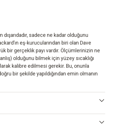
n dışarıdadır, sadece ne kadar olduğunu
ackard’ın eş-kurucularından biri olan Dave
k bir gerçeklik payı vardır. Ölçümlerinizin ne
anlış) olduğunu bilmek için yüzey sıcaklığı
arak kalibre edilmesi gerekir. Bu, onunla
oğru bir şekilde yapıldığından emin olmanın
ir ölçüm cihazının başka bir cihazdan
belgelendirilmesi. Bu cihaz standart olarak