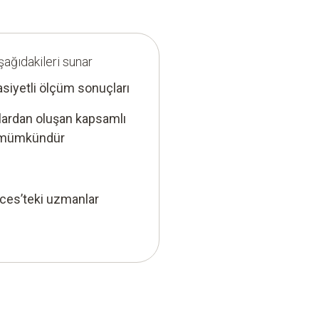
şağıdakileri sunar
asiyetli ölçüm sonuçları
oblardan oluşan kapsamlı
de mümkündür
ices’teki uzmanlar