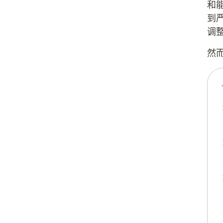
和
到
调
然