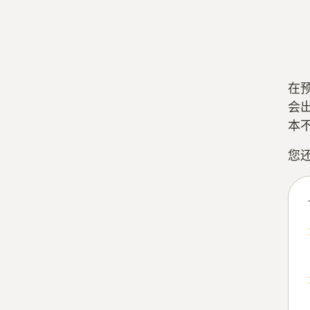
在
会
本
您