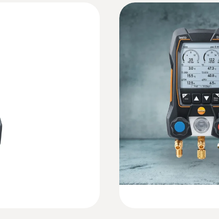
±0.5 % 全量程
:
0613 1712
testo 550s / testo 557s 数显冷媒表使用说
测量仪
高效，坚固NTC空
分辨率
供暖系统上进行有效的
NTC temperature sen
0.01 bar
:
0564 5502
EU declaration of conformity testo 550s
数显冷媒表，搭配有线钳形
德图 testo 55
无线蓝牙钳形温度
探头连接
配备了超大显示屏，
Technical Documentation A2L/A2/A3 refriger
3 x 7/16" – UNF
Quickstart testo 550s
超载 相对压力（高压）
65 bar
重量
:
0613 5506