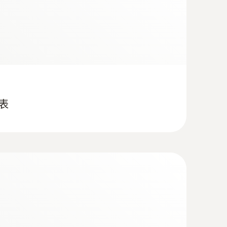
媒表
8 （ testo 557），客户可自行通过"EasyKool" 软件更
; R290; R32; R401A; R401B; R402A; R402B;
; R410A; R414B; R416A; R420A; R421A; R421B;
; R438A; R442A; R444B; R448A; R449A; R450A;
 R458A; R500; R502; R503; R507; R513A;