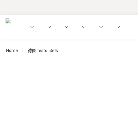
Home
德图 testo 550s