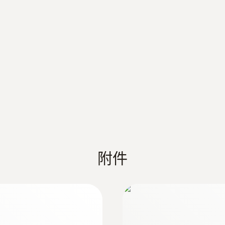
于管道测量 (Ø 6-
钳形探头(NTC) - 
826 g
NTC精密温度传感器
尺寸
210 x 121 x 60 mm (LxWxH)
操作温度
-20 ~ +50 °C
防护等级
附件
IP54
系统要求
:
0613 5605
requires iOS 11.0 or newer; requires Android 6.0 or 
道
管夹式探头 (NTC) -