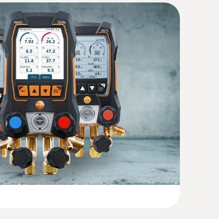
明书
气探头
(
1.57 MB
)
sor
(
33.97 KB
)
0s 智能套装 - 智能套装智能数显冷媒表，搭配
探头
可直接浏览所有结果
ant testo 550s
(
41.2 KB
)
(
1.7 MB
)