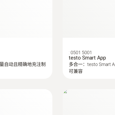
Bluetooth 4.0
大直径达75mm的管
在直径为 5 至 65 
产品颜色
Black
自动关机
:
0501 5001
10 min*
testo Smart App
量自动且精确地充注制
多合一：testo Smar
电池使用时间
可兼容
250 h with no illumination, no Bluetooth<sup>&reg;</
湿度探头
Bluetooth<sup>&reg;</sup>
电池类型
4 x type AA 电池