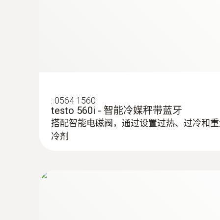
使用魔术贴：确保方便地将表面探头紧固在最
道上
:
0564 1560
testo 560i - 智能冷媒秤带蓝牙
搭配智能电磁阀，通过设置过热、过冷和重
冷剂