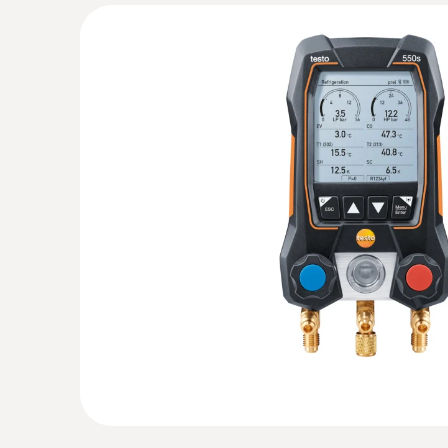
:
0560 2115 02
testo 115i - 智能无线迷你管钳式温度
通过无线连接智能设备，可在制冷、空调和
温度测量
:
0564 5501
德图 testo 550s 基本套装 - 智能
温度探头
配备了超大显示屏，可直接浏览所有结果
技术参数
:
0613 5507