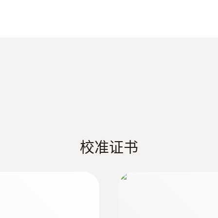
响应时间 t₉₀
7 s
1符合EN60584-1, 在 -40 ~ +1200 °C 内满足2级精度
重量
112 g
校准证书
探针套管末端长度
50 mm
:
0572 1753
testo 175 T3 - 
探头杆直径