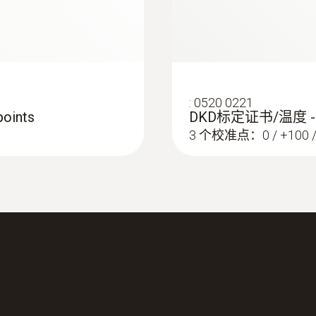
产品颜色
grey
数据传输
:
0520 0221
oints
DKD标定证书/温度 -
plug thermocouple
3 个校准点：0 / +100 / 
:
0563 0400 71
testo 400 -
头）