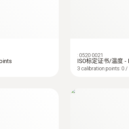
5 mm
探头头部直径
3.7 mm
电缆长度
:
0520 0021
ints
ISO标定证书/温度 -
1.16 m
3 calibration points: 0 
固定电缆
:
0572 1764
是
testo 176 T4 - 
探针套管长度
114 mm