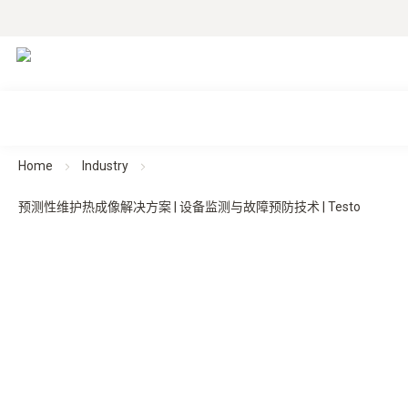
Home
Industry
预测性维护热成像解决方案 | 设备监测与故障预防技术 | Testo
热成像仪在预测性维护中的应用
用于设备状态监测与故障预防的红外检测技术。
在工业设备运行过程中，温度变化往往是潜在故障的重要信
号。通过红外热成像技术，运维人员可以在设备停机之前识
别异常发热点、机械过热以及电气负载异常，从而支持预测