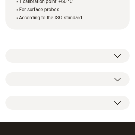
1 calibration point: +60 °C
For surface probes
According to the ISO standard
技术参数
外壳
ISO temperature calibration certificate with 1
paper
calibration point: +60 °C.
Product colour