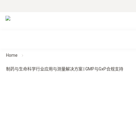
Home
制药与生命科学行业应用与测量解决方案 | GMP与GxP合规支持
从实验室到患者——每一个环节的精准保障
面向制药与生命科学行业的测量技术
覆盖研发、生产与冷链的全流程测量与合规保障
在制药与生命科学行业，从实验室研究到规模化生产，再到仓储与冷链运输，
每一个环节都对环境参数与数据合规提出严格要求。温度、湿度与压力等关键