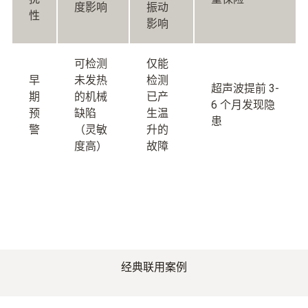
度影响
振动
性
影响
可检测
仅能
早
未发热
检测
超声波提前 3-
期
的机械
已产
6 个月发现隐
预
缺陷
生温
患
警
（灵敏
升的
度高）
故障
经典联用案例