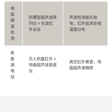
电
缆
防爆型超声波阵
声波检测接头放
隧
列仪 + 长波红
电，红外监测全线
道
外云台
温度分布
检
测
新
能
无人机载红外 +
高空红外普查，地
源
地面超声波局放
面超声波精修
电
仪
站