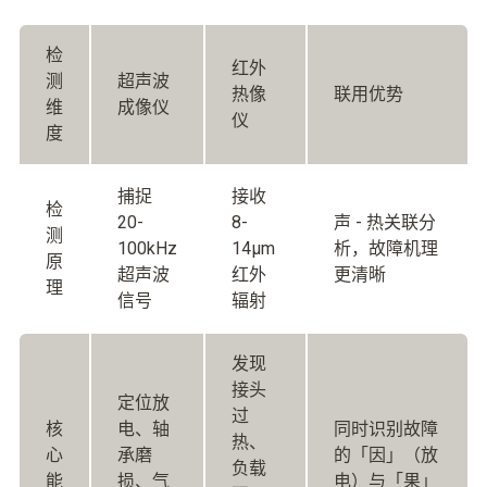
检
红外
测
超声波
热像
联用优势
维
成像仪
仪
度
捕捉
接收
检
20-
8-
声 - 热关联分
测
100kHz
14μm
析，故障机理
原
超声波
红外
更清晰
理
信号
辐射
发现
接头
定位放
过
核
电、轴
同时识别故障
热、
心
承磨
的「因」（放
负载
能
损、气
电）与「果」