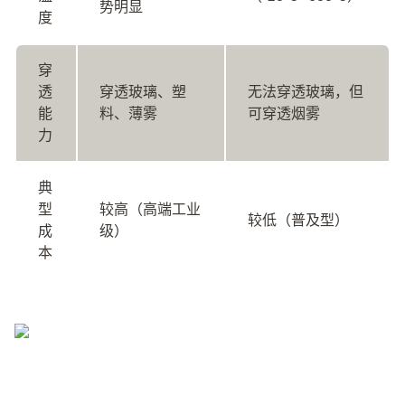
势明显
度
穿
透
穿透玻璃、塑
无法穿透玻璃，但
能
料、薄雾
可穿透烟雾
力
典
型
较高（高端工业
较低（普及型）
成
级）
本