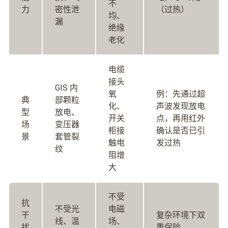
不
力
密性泄
（过热）
均、
漏
绝缘
老化
电缆
接头
GIS 内
氧
例：先通过超
典
部颗粒
化、
声波发现放电
型
放电、
开关
点，再用红外
场
变压器
柜接
确认是否已引
景
套管裂
触电
发过热
纹
阻增
大
不受
抗
不受光
电磁
干
复杂环境下双
线、温
场、
扰
重保险