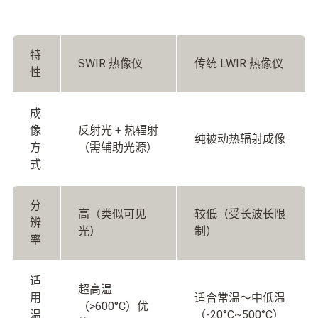
特
SWIR 热像仪
传统 LWIR 热像仪
性
成
像
反射光 + 热辐射
纯被动热辐射成像
方
（需辅助光源）
式
分
高（类似可见
较低（受长波长限
辨
光）
制）
率
适
超高温
用
适合常温～中低温
（>600°C）优
温
（-20°C~500°C）