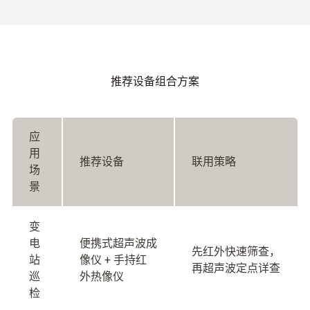
推荐设备组合方案
应
用
推荐设备
联用策略
场
景
变
电
便携式超声波成
先红外快速筛查，
站
像仪 + 手持红
再超声波定点详查
巡
外热像仪
检