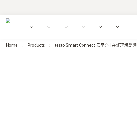
Home
Products
testo Smart Connect 云平台 | 在线
testo Smart Connect
云平台