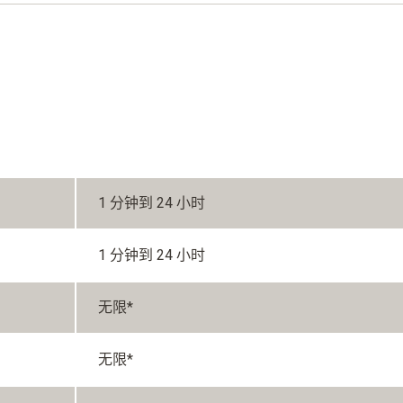
1 分钟到 24 小时
1 分钟到 24 小时
无限*
无限*