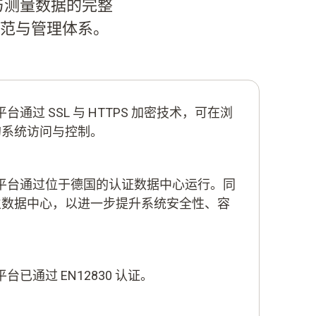
数据与测量数据的完整
规范与管理体系。
ct 云平台通过 SSL 与 HTTPS 加密技术，可在浏
的系统访问与控制。
nnect 云平台通过位于德国的认证数据中心运行。同
立数据中心，以进一步提升系统安全性、容
。
t 云平台已通过 EN12830 认证。