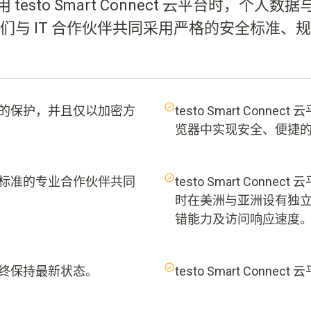
testo Smart Connect 云平台时，个人
们与 IT 合作伙伴共同采用严格的安全标准、
的保护，并且仅以加密方
testo Smart Conne
览器中实现安全、便捷
标准的专业合作伙伴共同
testo Smart Co
时在美洲与亚洲设有独
错能力及访问响应速度
终保持最新状态。
testo Smart Connec