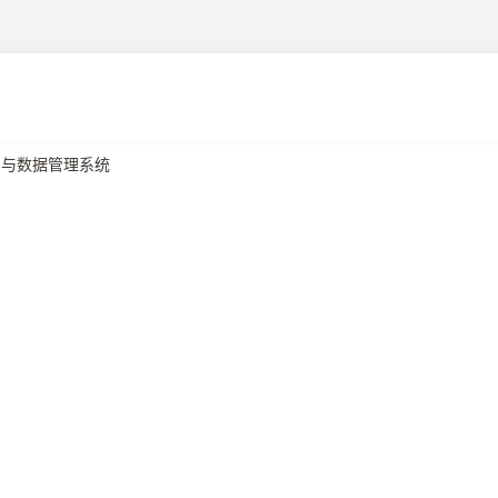
环境监测与数据管理系统