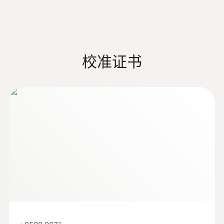
德图新一代温湿度记录仪可支持以下三个版本
对温度和湿度变化作出快速响应。另外，借助
技术参数
的软件，满足客户对仪器编程，数据读取和分
配置和读数软件，可以实现客户指定的测量配
析的不同需求：
置，并将记录的测量数据进行分析和存档。
重量
ComSoft Basic 基础软件
– 免费下载 – 提
供快速简便的仪器编程及数据读取
校准证书
430 g
ComSoft Professional 专业版软件
– 选配
:
0572 6174
监控和记录运输温度和湿度
– 提供更专业的数据分析及管理功能
尺寸
温湿度探头， 4mm直径
ComSoft CFR 21 Part 11 医药行业专业软
快速可靠地测量空气温度和湿度
件
– 选配 – 理想适用于医药行业，满足
对于易受温度和湿度变化影响，或者必须在规
103 x 63 x 33 mm
CFR 21 Part 11标准
定温度和湿度范围内存放的所有食品，持续记
该温湿度数据记录仪的编程需要使用USB数据
录和存档测量数据具有重要作用。
操作温度
线，该数据线不包括在产品包装中。数据读取
如果运输条件不合适，可能会严重影响质量，
-20 ~ +70 °C
可通过USB数据线或SD卡传输至电脑，上述两
甚至使被监控的产品完全失去价值。
项均属于选配附件。
外壳
借助数据记录仪，可以检查接收的产品是否在
规定的温度和湿度范围内，然后通过特殊软件
Metal housing
读取、分析和存档数据。