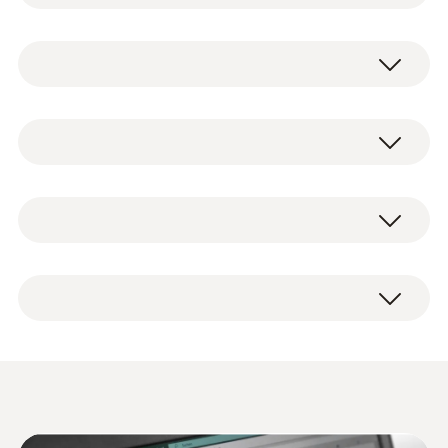
能符合标准要求？您的办公或仓储环境条件是
否符合设计标准？testo 176 H2正是帮助您通
NTC
过长期连续测量来精确分析这些环境数据的理
想数据记录仪。
测量范围
testo 176 H2温湿度记录仪，带2个外接温湿
订购该环境温湿度记录仪时，可同时选配2个
-20 ~ +70 °C
度探头接口 (NTC/电容式湿度传感器)，包括
外接温湿度探头，实现同时双通道温湿度监
墙面安装支架，支架专用锁，电池和出厂报
测。
测量精度
告。
该电子记录仪的超大容量内存 (可存储多达2百
±0.2 °C (-20 ~ +70 °C) ±1 Digit
万组测量数据) 以及超长的电池寿命 (8年)，使
±0.4 °C (其余量程) ±1 Digit
监控和记录建筑环境
其理想适用于长期连续监测并记录环境参数。
探头
分辨率
在评估室内（比如工作场合）空气质量和舒适
度的过程中，温度和相对湿度都是重要因素。
0.1 °C
这两个数值都可以利用数据记录仪进行长期监
安全又便捷
控和记录。适合检查通风系统，或者分析任何
testo Comsoft 数据记录
(
1.0 MB
)