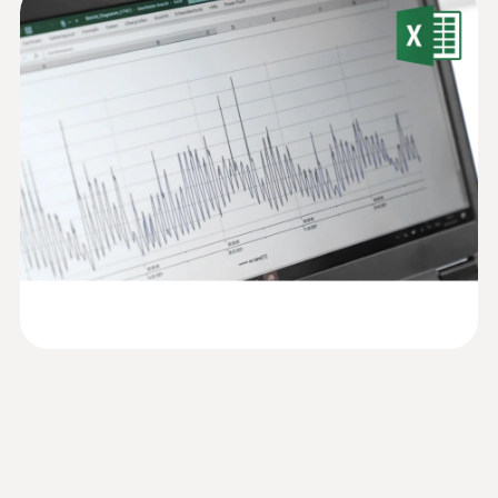
建筑湿度。
仪软件样册
配备坚固的金属外壳，有效防止外部机械撞击
对数据记录仪造成损害，在恶劣工况环境下依
电容式湿度传感器
配备了特殊的软件，可以分别进行测量配置，
然持久耐用。与此同时，该电子温湿度记录仪
并将记录的测量数据进行分析和存档。
防护等级IP 65，实现防尘防水，当被测环境进
湿度测量范围
行清洗时也无需拆除或取出。
说明书 testo 176
0 ~ +100 %RH*
(
2.01 MB
)
该电子温湿度记录仪具有极高的数据安全性。
监控和记录存放温度和湿度
当您启动测量程序时，所有测量数据即被安全
测量精度
有序地存储于数据记录仪内存中，绝对不会出
:
0572 6172
温湿度探头， 12mm直径
湿度精度见探头
对于很多产品，比如食品和药品，为了保证质
现数据丢失的情况。即使在电池用尽或更换电
快速可靠地测量空气温度和湿度
量，都必须要满足存放温度和湿度要求。
testo usb driver -
池时也不会丢失。随机附带标准锂电池，当电
(
676.7 KB
)
分辨率
Instruction manual
池用尽时，客户可自行更换。
数据记录仪在这些领域具有通用性。它们能自
0.1 %RH
动检查和记录环境条件情况，从而非常有助于
确认保证产品质量。
数据记录仪的编程及数据读取
不适用于冷凝气氛
通过在显示器上直接观察超标值，用户可以针