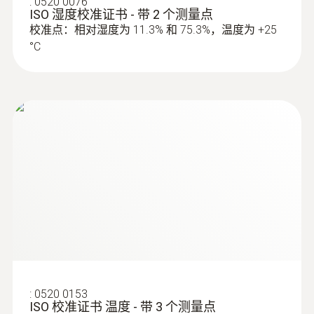
:
0520 0076
温湿度数据记录仪应用领域
ISO 湿度校准证书 - 带 2 个测量点
防护等级
校准点：相对湿度为 11.3% 和 75.3%，温度为 +25
监测并记录楼宇中空调系统的环境参数
°C
IP65
监测并记录仓储及生产环境中的温湿度
通道
4 外置
可连接的探头
2 x humidity probe
Product colour
silver
:
0520 0153
ISO 校准证书 温度 - 带 3 个测量点
标准