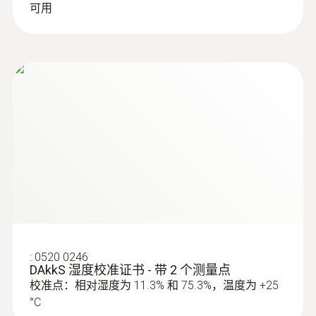
可用
EU指令 2014/30/EU; 2011/65/EU
测量比例
1s~24h; 2 s to 24 h (online measurement)
电池类型
TL-5903
电池使用时间
8 年（测量周期为 15 分钟，+25 °C）
:
0520 0246
DAkkS 湿度校准证书 - 带 2 个测量点
数据传输
校准点：相对湿度为 11.3% 和 75.3%，温度为 +25
°C
mini usb, SD card slot