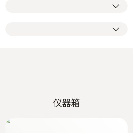
技术参数
固定式带伸缩手柄叶轮风速探头，伸缩手柄最
大长度可达890 mm ，小巧的叶轮探头直径为
16 mm， 是通风管道内风速测量的理想工
重量
testo 416 叶轮风速仪 ，带16 mm直径叶轮探
具。
325 g
头，伸缩手柄 (长达 890 mm)，包括电池和出
厂报告。
testo 416 精密型叶轮风速仪直接显示风量，
尺寸
仅需输入管道截面积即可精确计算多点及时间
段平均风量。testo 416 精密型叶轮风速仪同
182 x 64 x 40 mm
时具备读数保持功能，冻结上一次测量数据，
德图 HVAC/R 综合样册
(
45.5 MB
)
方便读取，按键还可直接显示最大/最小值。
操作温度
-20 ~ +50 °C
仪器箱
更多附件可供选配
外壳
EU declaration of
(
35.01 KB
)
conformity testo 416
testo 416精密型叶轮风速仪还可选择多种其它
ABS
实用附件，如设计紧凑的背包，坚固的仪器箱