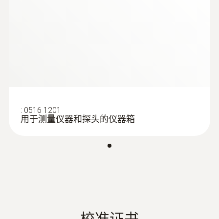
说明书 testo 416
(
308.87 KB
)
以及防尘、防水、防撞击的保护软套。
电池类型
9 V电池
电池使用时间
80 小时
查看此产品的客户也查看了
存放温度
:
0516 1201
用于测量仪器和探头的仪器箱
-40 ~ +70 °C
叶轮风速
测量范围
校准证书