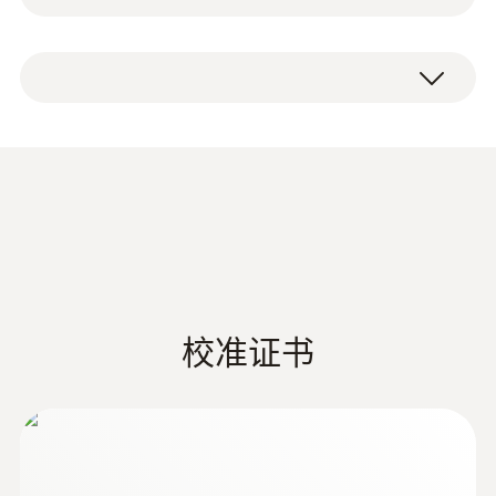
该便携式风速测量仪,配有直径为30mm的叶
测量范围
testo 410-1叶轮风速仪，用于测量风速和环境
轮。因而其可用于完整测量通风格栅（出风
-10 ~ +50 °C
温度，配备防护盖、腕带和电池，附有出厂报
口）的风速。
告。
该风速仪适用于室外风速和空气温度测量；
测量精度
testo 410-1叶轮风速仪亦可计算蒲福风级和风
冷温度。
±0.5 °C
德图 HVAC/R 综合样册
(
45.5 MB
)
分辨率
testo 410-1迷你叶轮风速仪具
0.1 °C
备各种实用功能
校准证书
测量速率
说明书 testo 410-1
(
391.33 KB
)
testo 410-1叶轮风速仪配有插入式防护盖和腕
0.5 s
带，使测量稳妥可靠，且该叶轮风速仪具备以
下各项功能：
单点平均值：
提供关于平均风速的信息