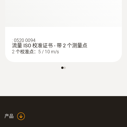
技术参数
重量
110 g (包括电池和保护帽)
:
0520 0094
流量 ISO 校准证书 - 带 2 个测量点
尺寸
2 个校准点：5 / 10 m/s
133 x 46 x 25 mm (包括保护套)
操作温度
:
0560 4102
-10 ~ +50 °C
testo 410-2 - 叶轮风速测量仪
防护等级
IP10
产品