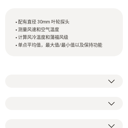
配有直径 30mm 叶轮探头
测量风速和空气温度
计算风冷温度和蒲福风级
单点平均值，最大值/最小值以及保持功能
testo 410-1叶轮风速仪为实用、便携式设备，
且非常适于快速检查测量，因而其可谓引人注
目。该风速仪的测量范围为0.4-20 m/s，其甚
NTC
至可用于低风速场合。