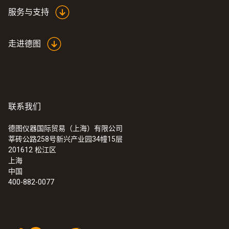
电池类型
服务与支持
2 AAA 电池
走进德图
电池使用时间
100h ( 正常使用，关闭背光灯)
联系我们
存放温度
:
0560 4101
testo 410-1 - 叶轮风速测量仪
德图仪器国际贸易（上海）有限公司
-20 ~ +70 °C
莘砖公路258号新兴产业园34幢15层
201612
松江区
上海
中国
400-882-0077