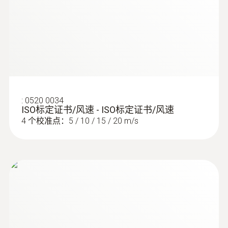
（比如，出风口的气风速度）
叶轮风速
保持功能：
保持风速和空气温度的当前数
值，并对其进行相互比较
测量范围
最大值/最小值：
按一下按钮即可获得自开
机或重启后测量值的最大值或最小值
0.4 ~ 20 m/s
背光显示：
读数清晰可辨，甚至在黑暗环
境下亦如此
:
0520 0034
测量精度
多单位可供选择：
风速和空气温度：m/s,
ISO标定证书/风速 - ISO标定证书/风速
km/h, fpm, mph, kts, 蒲福，°C，°F以及风
4 个校准点：5 / 10 / 15 / 20 m/s
±(0.2 m/s + 2 %测量值)
冷温度
分辨率
0.1 m/s
查看此产品的客户也查看了