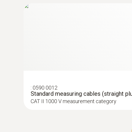
:
0590 0012
Standard measuring cables (straight plu
CAT II 1000 V measurement category