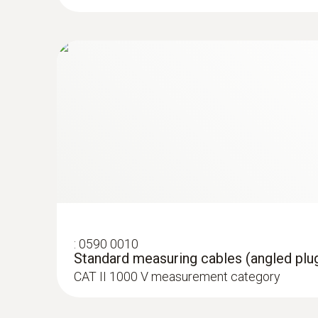
:
0590 0010
Standard measuring cables (angled plug
CAT II 1000 V measurement category