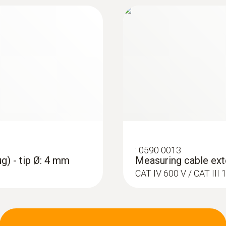
:
0590 0013
g) - tip Ø: 4 mm
Measuring cable exte
CAT IV 600 V / CAT II