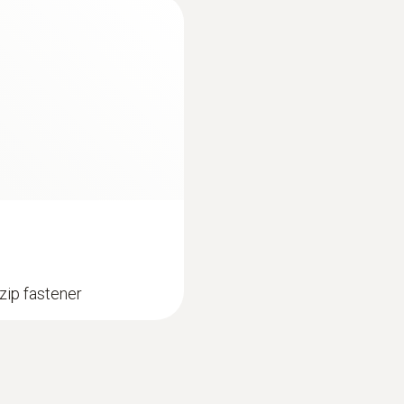
± (1.0 %测量值 + 3 Digits)
Quickstart testo 770-1 / testo 770-2
量程
0.1 ~ 400 A
分辨率
max. 0.1 A
zip fastener
精度
± (2.0 %测量值 + 5 Digits)