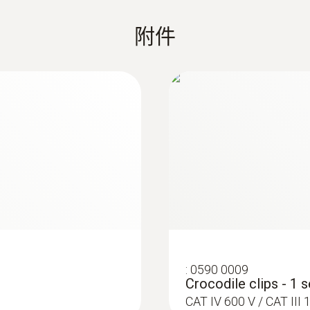
附件
:
0590 0009
Crocodile clips - 1 s
CAT IV 600 V / CAT II