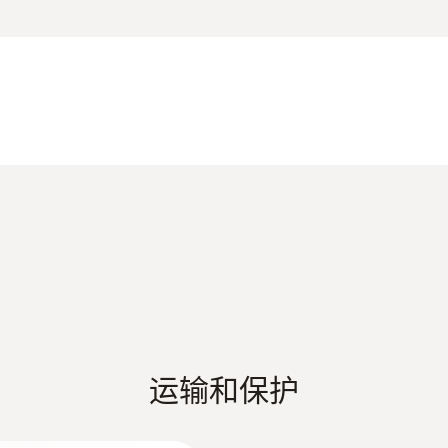
精度
示的大显示屏，真有效值测量 TRMS，启动电流测量
± (0.8 %测量值 + 3 Digits)
德图电工表系列产品
备的电离电流，在开关元件上检查导通情况，测量传感器
电工表产品彩页
量程
1 mV ~ 600 V
EU declaration of conformity testo 770-1
分辨率
testo 770 使用手册
max. 1 mV
运输和保护
精度
Startup instructions testo 770