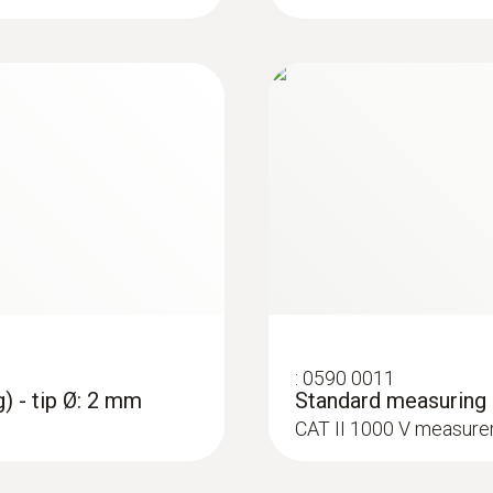
:
0590 0011
) - tip Ø: 2 mm
Standard measuring c
CAT II 1000 V measure