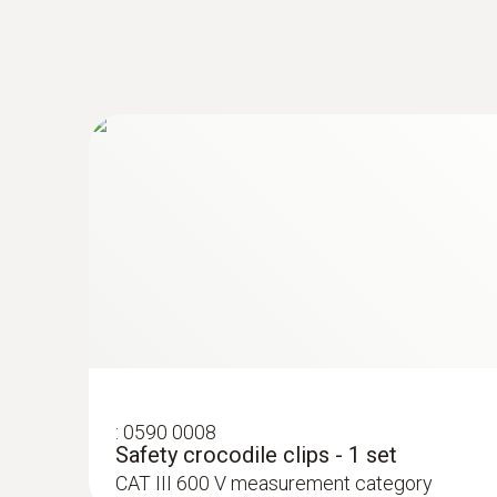
:
0590 0008
Safety crocodile clips - 1 set
CAT III 600 V measurement category