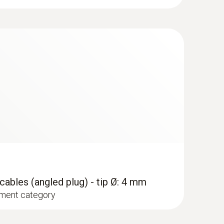
ables (angled plug) - tip Ø: 4 mm
ment category