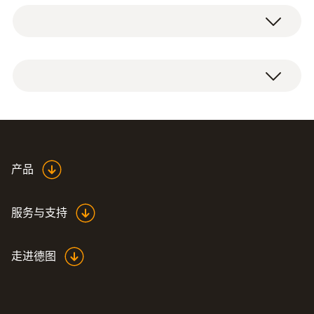
技术参数
己的空间。
由于采用了耐撞的柔性硬外壳，即使储存箱掉
Product colour
德图制冷系统仪器箱（不含测量仪器），包括
落到地上也不会造成箱内测量仪受损。
Black
泡沫垫。
德图制冷系统仪器箱适用于智能探头系列的
重量
testo 115i (2x) 和 testo 549i (2x) 测试仪的安
全储存和运输。
249.8 g
产品
服务与支持
走进德图