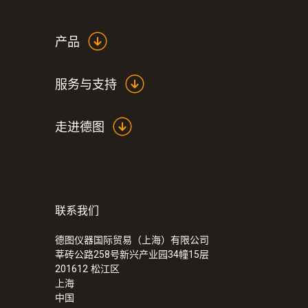
产品
服务与支持
走进德图
联系我们
:
0560 1040
testo 104-IR - 食品安全测温仪
德图仪器国际贸易（上海）有限公司
莘砖公路258号新兴产业园34幢15层
201612
松江区
上海
中国