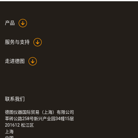
外壳
高强度塑料
产品
产品颜色
服务与支持
白色
走进德图
联系我们
德图仪器国际贸易（上海）有限公司
莘砖公路258号新兴产业园34幢15层
:
0560 1040
201612
松江区
testo 104-IR - 食品安全测温仪
上海