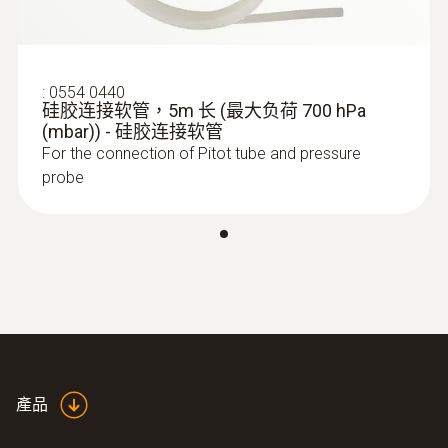
360 mm
刺入深度
:
0554 0440
硅胶连接软管，5m 长 (最大负荷 700 hPa
150 mm
(mbar)) - 硅胶连接软管
For the connection of Pitot tube and pressure
皮託管係數
probe
0.67
直徑
8 mm
:
0563 0400 71
testo 400 - 空調通風系統測量套裝1（含
三功能熱線風速探頭）
產品