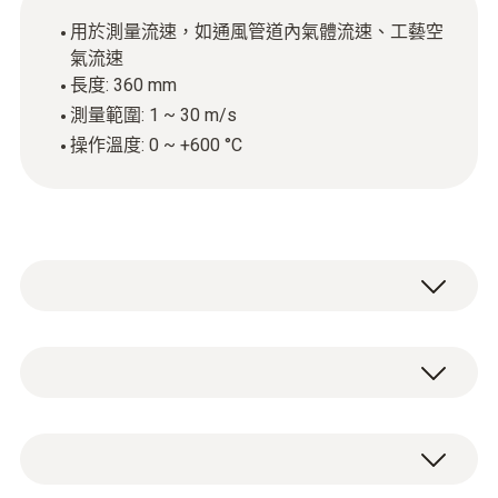
用於測量流速，如通風管道內氣體流速、工藝空
氣流速
長度: 360 mm
測量範圍: 1 ~ 30 m/s
操作溫度: 0 ~ +600 °C
您可使用皮托管搭配恰当的测量仪器，测量通
风管道内气体流速和工艺空气流速，即使在粉
尘较多且流速高的测量工况。
Type K (NiCr-Ni)
360 mm皮托管，内置热电偶，在测量气体流