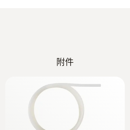
速的同时，也可测量气体温度。
測量範圍
0 ~ +600 °C
技術參數
附件
量程
+1 ~ +30 m/s
操作溫度
0.0 ~ +600 °C
長度
:
0560 0400
testo 400 - 智能型参比级多功能测量仪