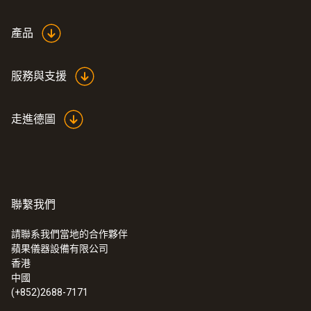
white
產品
服務與支援
走進德圖
聯繫我們
請聯系我們當地的合作夥伴
蘋果儀器設備有限公司
:
0563 0400 71
香港
testo 400 - 空調通風系統測量套裝1（含
中國
三功能熱線風速探頭）
(+852)2688-7171