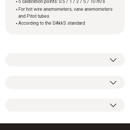
5 calibration points: 0.5 / 1 / 2 / 5 / 10 m/s
For hot wire anemometers, vane anemometers
and Pitot tubes
According to the DAkkS standard
技術參數
外殼
DAkkS flow calibration certificate with 5
paper
calibration points: 0.5 / 1 / 2 / 5 / 10 m/s.
Product colour